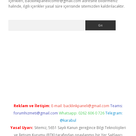
içerikleri,
backlinkpanelicomtr@gmail.com
adresine bildirmeniz
halinde, ilgili içerikler yasal süre içerisinde sitemizden kaldırılacaktır.
Arama
casino giriş
Reklam ve İletişim:
E-mail:
backlinkpaneli@gmail.com
Teams:
forumhizmeti@gmail.com
Whatsapp: 0262 606 0 726
Telegram:
@karabul
Yasal Uyarı:
Sitemiz, 5651 Sayılı Kanun gereğince Bilgi Teknolojileri
ve İletişim Kurumu (BTK) tarafından onaylanmış bir Yer Sağlayıcı