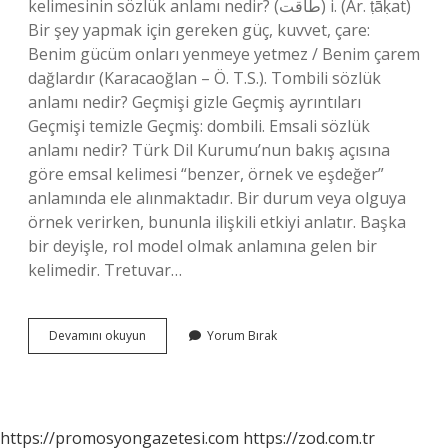
kelimesinin sözlük anlamı nedir? (ﻃﺎﻗﺖ) i. (Ar. ṭāḳat)
Bir şey yapmak için gereken güç, kuvvet, çare:
Benim gücüm onları yenmeye yetmez / Benim çarem
dağlardır (Karacaoğlan – Ö. T.S.). Tombili sözlük
anlamı nedir? Geçmişi gizle Geçmiş ayrıntıları
Geçmişi temizle Geçmiş: dombili. Emsali sözlük
anlamı nedir? Türk Dil Kurumu’nun bakış açısına
göre emsal kelimesi “benzer, örnek ve eşdeğer”
anlamında ele alınmaktadır. Bir durum veya olguya
örnek verirken, bununla ilişkili etkiyi anlatır. Başka
bir deyişle, rol model olmak anlamına gelen bir
kelimedir. Tretuvar…
Tretuvar
Devamını okuyun
Yorum Bırak
Kelimesinin
Sözlük
Anlamı
Nedir
https://promosyongazetesi.com
https://zod.com.tr