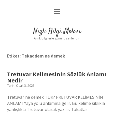
menüyü
Anasayfa
aç
Gizlilik Politikası
Hızlı Bilgi Molası
Yasal Uyarı
Anlık bilgilerle gününü şenlendir!
Hakkımızda
Etiket:
Tekaddem ne demek
Tretuvar Kelimesinin Sözlük Anlamı
Nedir
Tarih: Ocak 3, 2025
Tretuvar ne demek TDK? PRETUVAR KELİMESİNİN
ANLAMI Yaya yolu anlamına gelir. Bu kelime sıklıkla
yanlışlıkla Tretuvar olarak yazılır. Takatlar