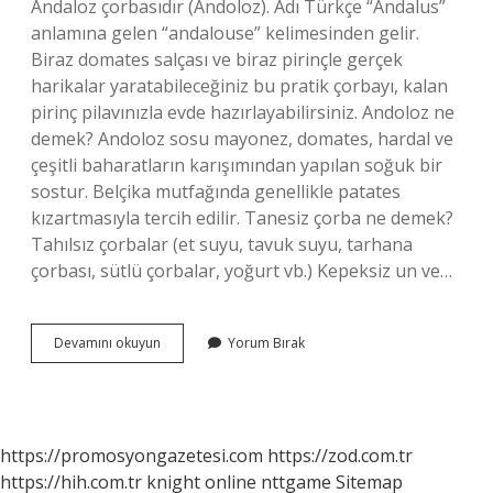
Andaloz çorbasıdır (Andoloz). Adı Türkçe “Andalus”
anlamına gelen “andalouse” kelimesinden gelir.
Biraz domates salçası ve biraz pirinçle gerçek
harikalar yaratabileceğiniz bu pratik çorbayı, kalan
pirinç pilavınızla evde hazırlayabilirsiniz. Andoloz ne
demek? Andoloz sosu mayonez, domates, hardal ve
çeşitli baharatların karışımından yapılan soğuk bir
sostur. Belçika mutfağında genellikle patates
kızartmasıyla tercih edilir. Tanesiz çorba ne demek?
Tahılsız çorbalar (et suyu, tavuk suyu, tarhana
çorbası, sütlü çorbalar, yoğurt vb.) Kepeksiz un ve…
Andaloz
Devamını okuyun
Yorum Bırak
Çorbası
Ne
https://promosyongazetesi.com
https://zod.com.tr
https://hih.com.tr
knight online
nttgame
Sitemap