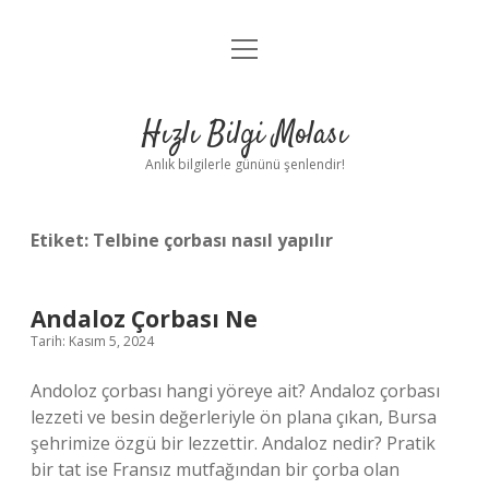
menüyü
Anasayfa
aç
Gizlilik Politikası
Hızlı Bilgi Molası
Yasal Uyarı
Anlık bilgilerle gününü şenlendir!
Hakkımızda
Etiket:
Telbine çorbası nasıl yapılır
Andaloz Çorbası Ne
Tarih: Kasım 5, 2024
Andoloz çorbası hangi yöreye ait? Andaloz çorbası
lezzeti ve besin değerleriyle ön plana çıkan, Bursa
şehrimize özgü bir lezzettir. Andaloz nedir? Pratik
bir tat ise Fransız mutfağından bir çorba olan