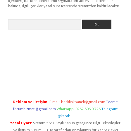
içerikleri,
backlinkpanelicomtr@gmail.com
adresine bildirmeniz
halinde, ilgili içerikler yasal süre içerisinde sitemizden kaldırılacaktır.
Arama
dcasino giriş
Reklam ve İletişim:
E-mail:
backlinkpaneli@gmail.com
Teams:
forumhizmeti@gmail.com
Whatsapp: 0262 606 0 726
Telegram:
@karabul
Yasal Uyarı:
Sitemiz, 5651 Sayılı Kanun gereğince Bilgi Teknolojileri
ve İletişim Kurumu (BTK) tarafından onaylanmış bir Yer Sağlayıcı