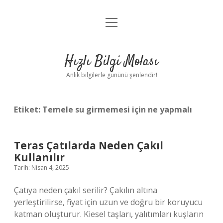
menüyü
Anasayfa
aç
Gizlilik Politikası
Hızlı Bilgi Molası
Yasal Uyarı
Anlık bilgilerle gününü şenlendir!
Hakkımızda
Etiket:
Temele su girmemesi için ne yapmalı
Teras Çatılarda Neden Çakıl
Kullanılır
Tarih: Nisan 4, 2025
Çatıya neden çakıl serilir? Çakılın altına
yerleştirilirse, fiyat için uzun ve doğru bir koruyucu
katman oluşturur. Kiesel taşları, yalıtımları kuşların