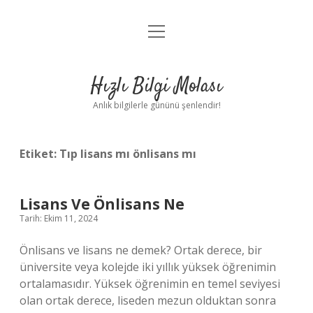
menüyü
Anasayfa
aç
Gizlilik Politikası
Hızlı Bilgi Molası
Yasal Uyarı
Anlık bilgilerle gününü şenlendir!
Hakkımızda
Etiket:
Tıp lisans mı önlisans mı
Lisans Ve Önlisans Ne
Tarih: Ekim 11, 2024
Önlisans ve lisans ne demek? Ortak derece, bir
üniversite veya kolejde iki yıllık yüksek öğrenimin
ortalamasıdır. Yüksek öğrenimin en temel seviyesi
olan ortak derece, liseden mezun olduktan sonra