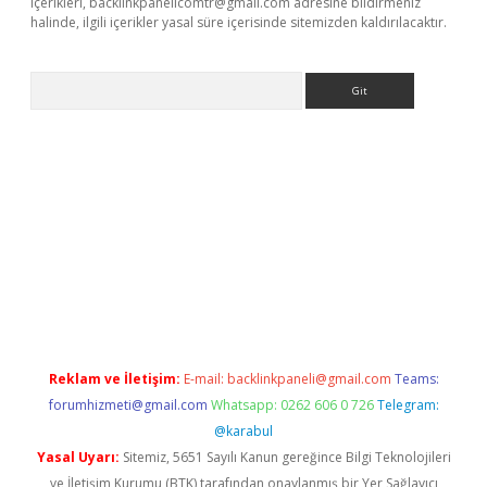
içerikleri,
backlinkpanelicomtr@gmail.com
adresine bildirmeniz
halinde, ilgili içerikler yasal süre içerisinde sitemizden kaldırılacaktır.
Arama
dcasino giriş
Reklam ve İletişim:
E-mail:
backlinkpaneli@gmail.com
Teams:
forumhizmeti@gmail.com
Whatsapp: 0262 606 0 726
Telegram:
@karabul
Yasal Uyarı:
Sitemiz, 5651 Sayılı Kanun gereğince Bilgi Teknolojileri
ve İletişim Kurumu (BTK) tarafından onaylanmış bir Yer Sağlayıcı