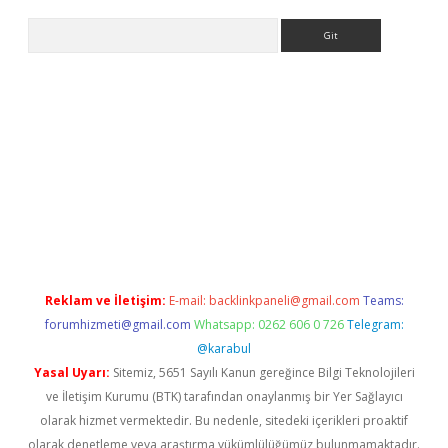
Arama
dcasino giriş
Reklam ve İletişim:
E-mail:
backlinkpaneli@gmail.com
Teams:
forumhizmeti@gmail.com
Whatsapp: 0262 606 0 726
Telegram:
@karabul
Yasal Uyarı:
Sitemiz, 5651 Sayılı Kanun gereğince Bilgi Teknolojileri
ve İletişim Kurumu (BTK) tarafından onaylanmış bir Yer Sağlayıcı
olarak hizmet vermektedir. Bu nedenle, sitedeki içerikleri proaktif
olarak denetleme veya araştırma yükümlülüğümüz bulunmamaktadır.