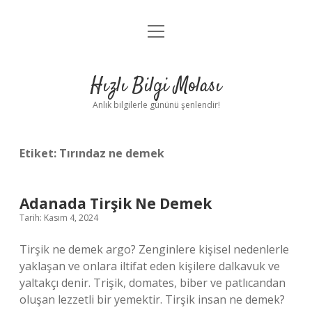
menüyü
Anasayfa
aç
Gizlilik Politikası
Hızlı Bilgi Molası
Yasal Uyarı
Anlık bilgilerle gününü şenlendir!
Hakkımızda
Etiket:
Tırındaz ne demek
Adanada Tirşik Ne Demek
Tarih: Kasım 4, 2024
Tirşik ne demek argo? Zenginlere kişisel nedenlerle
yaklaşan ve onlara iltifat eden kişilere dalkavuk ve
yaltakçı denir. Trişik, domates, biber ve patlıcandan
oluşan lezzetli bir yemektir. Tirşik insan ne demek?