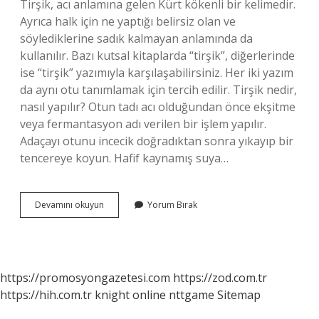
Tirşik, acı anlamına gelen Kürt kökenli bir kelimedir.
Ayrıca halk için ne yaptığı belirsiz olan ve
söylediklerine sadık kalmayan anlamında da
kullanılır. Bazı kutsal kitaplarda “tirşik”, diğerlerinde
ise “tirşik” yazımıyla karşılaşabilirsiniz. Her iki yazım
da aynı otu tanımlamak için tercih edilir. Tirşik nedir,
nasıl yapılır? Otun tadı acı olduğundan önce ekşitme
veya fermantasyon adı verilen bir işlem yapılır.
Adaçayı otunu incecik doğradıktan sonra yıkayıp bir
tencereye koyun. Hafif kaynamış suya…
Adanada
Devamını okuyun
Yorum Bırak
Tirşik
Ne
Demek
https://promosyongazetesi.com
https://zod.com.tr
https://hih.com.tr
knight online
nttgame
Sitemap