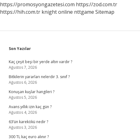
https://promosyongazetesi.com
https://zod.com.tr
https://hih.com.tr
knight online
nttgame
Sitemap
Sidebar
Son Yazılar
Kaç çeşit beşi bir yerde altın vardır ?
Ağustos 7, 2026
Bitkilerin yararları nelerdir 3. sınıf ?
Ağustos 6, 2026
Konuşan kuşlar hangileri ?
Ağustos 5, 2026
Avans yıllık izin kaç gün ?
Ağustos 4, 2026
63’ün karekökü nedir ?
Ağustos 3, 2026
300 TL kaç euro alınır ?