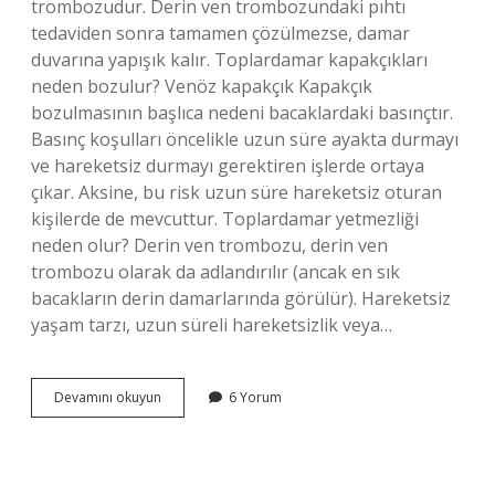
trombozudur. Derin ven trombozundaki pıhtı
tedaviden sonra tamamen çözülmezse, damar
duvarına yapışık kalır. Toplardamar kapakçıkları
neden bozulur? Venöz kapakçık Kapakçık
bozulmasının başlıca nedeni bacaklardaki basınçtır.
Basınç koşulları öncelikle uzun süre ayakta durmayı
ve hareketsiz durmayı gerektiren işlerde ortaya
çıkar. Aksine, bu risk uzun süre hareketsiz oturan
kişilerde de mevcuttur. Toplardamar yetmezliği
neden olur? Derin ven trombozu, derin ven
trombozu olarak da adlandırılır (ancak en sık
bacakların derin damarlarında görülür). Hareketsiz
yaşam tarzı, uzun süreli hareketsizlik veya…
Toplardamar
Devamını okuyun
6 Yorum
Neden
Bozulur