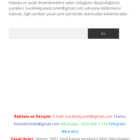
Hukuka ve yasal düzenlemelere aykırı olduğunu düşündüğünüz
içerikleri,
backlinkpanelicomtr@gmail.com
adresine bildirmeniz
halinde, ilgili içerikler yasal süre içerisinde sitemizden kaldırılacaktır.
Arama
dcasino giriş
Reklam ve İletişim:
E-mail:
backlinkpaneli@gmail.com
Teams:
forumhizmeti@gmail.com
Whatsapp: 0262 606 0 726
Telegram:
@karabul
Yasal Uyarı:
Sitemiz, 5651 Sayılı Kanun gereğince Bilgi Teknolojileri