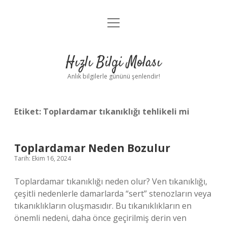
menüyü
Anasayfa
aç
Gizlilik Politikası
Hızlı Bilgi Molası
Yasal Uyarı
Anlık bilgilerle gününü şenlendir!
Hakkımızda
Etiket:
Toplardamar tıkanıklığı tehlikeli mi
Toplardamar Neden Bozulur
Tarih: Ekim 16, 2024
Toplardamar tıkanıklığı neden olur? Ven tıkanıklığı,
çeşitli nedenlerle damarlarda “sert” stenozların veya
tıkanıklıkların oluşmasıdır. Bu tıkanıklıkların en
önemli nedeni, daha önce geçirilmiş derin ven