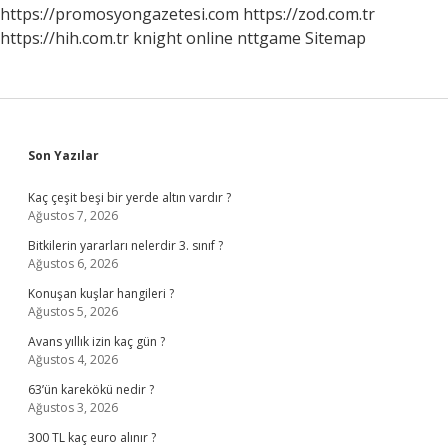
https://promosyongazetesi.com
https://zod.com.tr
https://hih.com.tr
knight online
nttgame
Sitemap
Sidebar
Son Yazılar
Kaç çeşit beşi bir yerde altın vardır ?
Ağustos 7, 2026
Bitkilerin yararları nelerdir 3. sınıf ?
Ağustos 6, 2026
Konuşan kuşlar hangileri ?
Ağustos 5, 2026
Avans yıllık izin kaç gün ?
Ağustos 4, 2026
63’ün karekökü nedir ?
Ağustos 3, 2026
300 TL kaç euro alınır ?