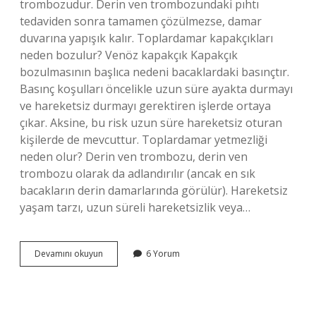
trombozudur. Derin ven trombozundaki pıhtı
tedaviden sonra tamamen çözülmezse, damar
duvarına yapışık kalır. Toplardamar kapakçıkları
neden bozulur? Venöz kapakçık Kapakçık
bozulmasının başlıca nedeni bacaklardaki basınçtır.
Basınç koşulları öncelikle uzun süre ayakta durmayı
ve hareketsiz durmayı gerektiren işlerde ortaya
çıkar. Aksine, bu risk uzun süre hareketsiz oturan
kişilerde de mevcuttur. Toplardamar yetmezliği
neden olur? Derin ven trombozu, derin ven
trombozu olarak da adlandırılır (ancak en sık
bacakların derin damarlarında görülür). Hareketsiz
yaşam tarzı, uzun süreli hareketsizlik veya…
Toplardamar
Devamını okuyun
6 Yorum
Neden
Bozulur