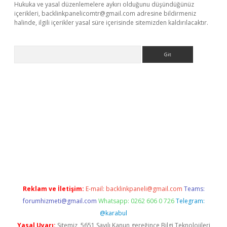
Hukuka ve yasal düzenlemelere aykırı olduğunu düşündüğünüz
içerikleri,
backlinkpanelicomtr@gmail.com
adresine bildirmeniz
halinde, ilgili içerikler yasal süre içerisinde sitemizden kaldırılacaktır.
Arama
dcasino giriş
Reklam ve İletişim:
E-mail:
backlinkpaneli@gmail.com
Teams:
forumhizmeti@gmail.com
Whatsapp: 0262 606 0 726
Telegram:
@karabul
Yasal Uyarı:
Sitemiz, 5651 Sayılı Kanun gereğince Bilgi Teknolojileri