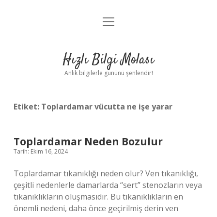
menüyü
Anasayfa
aç
Gizlilik Politikası
Hızlı Bilgi Molası
Yasal Uyarı
Anlık bilgilerle gününü şenlendir!
Hakkımızda
Etiket:
Toplardamar vücutta ne işe yarar
Toplardamar Neden Bozulur
Tarih: Ekim 16, 2024
Toplardamar tıkanıklığı neden olur? Ven tıkanıklığı,
çeşitli nedenlerle damarlarda “sert” stenozların veya
tıkanıklıkların oluşmasıdır. Bu tıkanıklıkların en
önemli nedeni, daha önce geçirilmiş derin ven