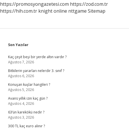
https://promosyongazetesi.com
https://zod.com.tr
https://hih.com.tr
knight online
nttgame
Sitemap
Sidebar
Son Yazılar
Kaç çeşit beşi bir yerde altın vardır ?
Ağustos 7, 2026
Bitkilerin yararları nelerdir 3. sınıf ?
Ağustos 6, 2026
Konuşan kuşlar hangileri ?
Ağustos 5, 2026
Avans yıllık izin kaç gün ?
Ağustos 4, 2026
63’ün karekökü nedir ?
Ağustos 3, 2026
300 TL kaç euro alınır ?