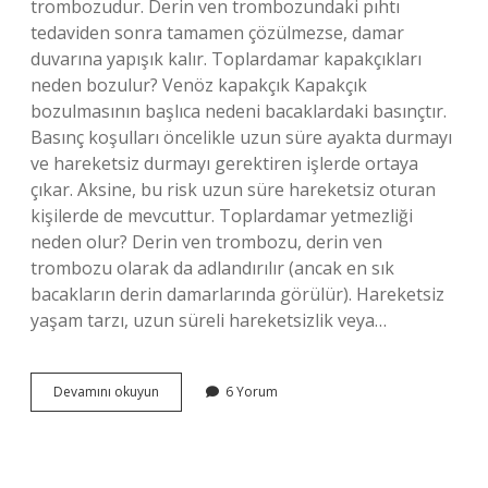
trombozudur. Derin ven trombozundaki pıhtı
tedaviden sonra tamamen çözülmezse, damar
duvarına yapışık kalır. Toplardamar kapakçıkları
neden bozulur? Venöz kapakçık Kapakçık
bozulmasının başlıca nedeni bacaklardaki basınçtır.
Basınç koşulları öncelikle uzun süre ayakta durmayı
ve hareketsiz durmayı gerektiren işlerde ortaya
çıkar. Aksine, bu risk uzun süre hareketsiz oturan
kişilerde de mevcuttur. Toplardamar yetmezliği
neden olur? Derin ven trombozu, derin ven
trombozu olarak da adlandırılır (ancak en sık
bacakların derin damarlarında görülür). Hareketsiz
yaşam tarzı, uzun süreli hareketsizlik veya…
Toplardamar
Devamını okuyun
6 Yorum
Neden
Bozulur