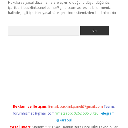
Hukuka ve yasal düzenlemelere aykırı olduğunu düşündüğünüz
içerikleri,
backlinkpanelicomtr@gmail.com
adresine bildirmeniz
halinde, ilgili içerikler yasal süre içerisinde sitemizden kaldırılacaktır.
Arama
dcasino giriş
Reklam ve İletişim:
E-mail:
backlinkpaneli@gmail.com
Teams:
forumhizmeti@gmail.com
Whatsapp: 0262 606 0 726
Telegram:
@karabul
Yasal Uyarı:
Sitemiz, 5651 Sayılı Kanun gereğince Bilgi Teknolojileri