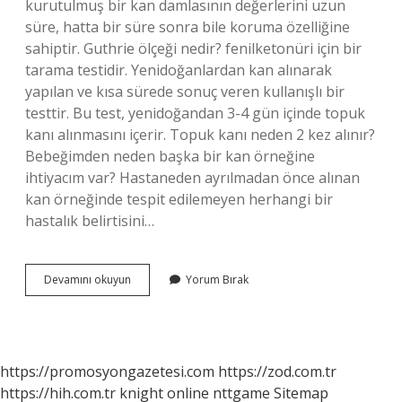
kurutulmuş bir kan damlasının değerlerini uzun
süre, hatta bir süre sonra bile koruma özelliğine
sahiptir. Guthrie ölçeği nedir? fenilketonüri için bir
tarama testidir. Yenidoğanlardan kan alınarak
yapılan ve kısa sürede sonuç veren kullanışlı bir
testtir. Bu test, yenidoğandan 3-4 gün içinde topuk
kanı alınmasını içerir. Topuk kanı neden 2 kez alınır?
Bebeğimden neden başka bir kan örneğine
ihtiyacım var? Hastaneden ayrılmadan önce alınan
kan örneğinde tespit edilemeyen herhangi bir
hastalık belirtisini…
Guthrie
Devamını okuyun
Yorum Bırak
Testi
Nedir
Nasıl
Yapılır
https://promosyongazetesi.com
https://zod.com.tr
https://hih.com.tr
knight online
nttgame
Sitemap