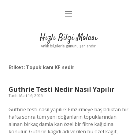
menüyü
Anasayfa
aç
Gizlilik Politikası
Hızlı Bilgi Molası
Yasal Uyarı
Anlık bilgilerle gününü şenlendir!
Hakkımızda
Etiket:
Topuk kanı KF nedir
Guthrie Testi Nedir Nasıl Yapılır
Tarih: Mart 16, 2025
Guthrie testi nasıl yapılır? Emzirmeye başladıktan bir
hafta sonra tüm yeni doğanların topuklarından
alınan birkaç damla kan özel bir filtre kağıdına
konulur. Guthrie kağıdı adı verilen bu özel kağıt,