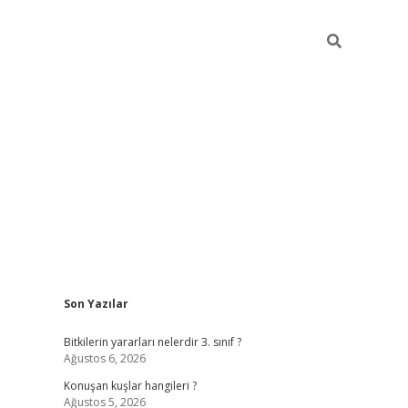
Sidebar
Son Yazılar
vdcasino g
Bitkilerin yararları nelerdir 3. sınıf ?
Ağustos 6, 2026
Konuşan kuşlar hangileri ?
Ağustos 5, 2026