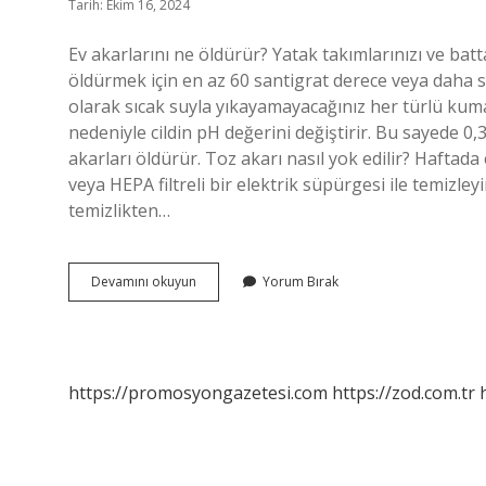
Tarih: Ekim 16, 2024
Ev akarlarını ne öldürür? Yatak takımlarınızı ve batt
öldürmek için en az 60 santigrat derece veya daha sı
olarak sıcak suyla yıkayamayacağınız her türlü kumaşı
nedeniyle cildin pH değerini değiştirir. Bu sayede 
akarları öldürür. Toz akarı nasıl yok edilir? Haftada
veya HEPA filtreli bir elektrik süpürgesi ile temizley
temizlikten…
Karbonat
Devamını okuyun
Yorum Bırak
Akarları
Öldürür
Mü
https://promosyongazetesi.com
https://zod.com.tr