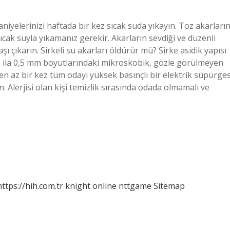
aniyelerinizi haftada bir kez sıcak suda yıkayın. Toz akarların
cak suyla yıkamanız gerekir. Akarların sevdiği ve düzenli
 çıkarın. Sirkeli su akarları öldürür mü? Sirke asidik yapısı
0,3 ila 0,5 mm boyutlarındaki mikroskobik, gözle görülmeyen
 en az bir kez tüm odayı yüksek basınçlı bir elektrik süpürges
in. Alerjisi olan kişi temizlik sırasında odada olmamalı ve
https://hih.com.tr
knight online
nttgame
Sitemap