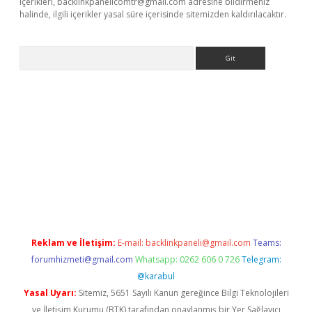
içerikleri,
backlinkpanelicomtr@gmail.com
adresine bildirmeniz
halinde, ilgili içerikler yasal süre içerisinde sitemizden kaldırılacaktır.
Arama
dcasino giriş
Reklam ve İletişim:
E-mail:
backlinkpaneli@gmail.com
Teams:
forumhizmeti@gmail.com
Whatsapp: 0262 606 0 726
Telegram:
@karabul
Yasal Uyarı:
Sitemiz, 5651 Sayılı Kanun gereğince Bilgi Teknolojileri
ve İletişim Kurumu (BTK) tarafından onaylanmış bir Yer Sağlayıcı