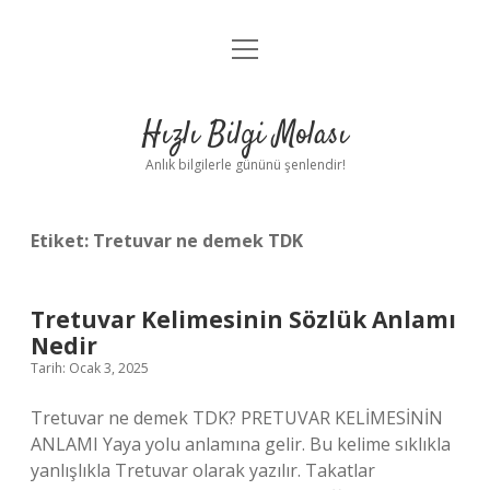
menüyü
Anasayfa
aç
Gizlilik Politikası
Hızlı Bilgi Molası
Yasal Uyarı
Anlık bilgilerle gününü şenlendir!
Hakkımızda
Etiket:
Tretuvar ne demek TDK
Tretuvar Kelimesinin Sözlük Anlamı
Nedir
Tarih: Ocak 3, 2025
Tretuvar ne demek TDK? PRETUVAR KELİMESİNİN
ANLAMI Yaya yolu anlamına gelir. Bu kelime sıklıkla
yanlışlıkla Tretuvar olarak yazılır. Takatlar