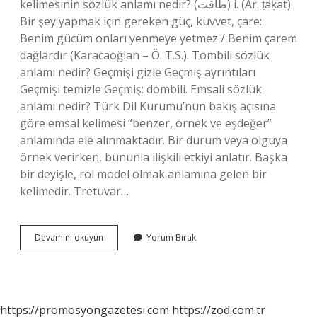
kelimesinin sözlük anlamı nedir? (ﻃﺎﻗﺖ) i. (Ar. ṭāḳat)
Bir şey yapmak için gereken güç, kuvvet, çare:
Benim gücüm onları yenmeye yetmez / Benim çarem
dağlardır (Karacaoğlan – Ö. T.S.). Tombili sözlük
anlamı nedir? Geçmişi gizle Geçmiş ayrıntıları
Geçmişi temizle Geçmiş: dombili. Emsali sözlük
anlamı nedir? Türk Dil Kurumu’nun bakış açısına
göre emsal kelimesi “benzer, örnek ve eşdeğer”
anlamında ele alınmaktadır. Bir durum veya olguya
örnek verirken, bununla ilişkili etkiyi anlatır. Başka
bir deyişle, rol model olmak anlamına gelen bir
kelimedir. Tretuvar…
Tretuvar
Devamını okuyun
Yorum Bırak
Kelimesinin
Sözlük
Anlamı
Nedir
https://promosyongazetesi.com
https://zod.com.tr