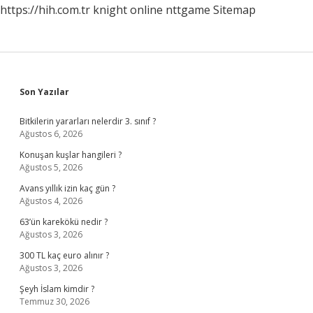
https://hih.com.tr
knight online
nttgame
Sitemap
Sidebar
Son Yazılar
Bitkilerin yararları nelerdir 3. sınıf ?
Ağustos 6, 2026
Konuşan kuşlar hangileri ?
Ağustos 5, 2026
Avans yıllık izin kaç gün ?
Ağustos 4, 2026
63’ün karekökü nedir ?
Ağustos 3, 2026
300 TL kaç euro alınır ?
Ağustos 3, 2026
Şeyh İslam kimdir ?
Temmuz 30, 2026