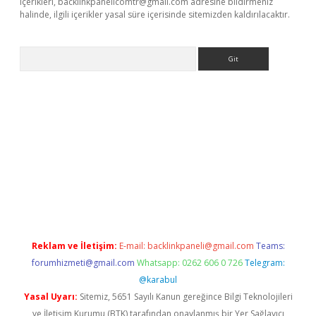
içerikleri,
backlinkpanelicomtr@gmail.com
adresine bildirmeniz
halinde, ilgili içerikler yasal süre içerisinde sitemizden kaldırılacaktır.
Arama
dcasino giriş
Reklam ve İletişim:
E-mail:
backlinkpaneli@gmail.com
Teams:
forumhizmeti@gmail.com
Whatsapp: 0262 606 0 726
Telegram:
@karabul
Yasal Uyarı:
Sitemiz, 5651 Sayılı Kanun gereğince Bilgi Teknolojileri
ve İletişim Kurumu (BTK) tarafından onaylanmış bir Yer Sağlayıcı