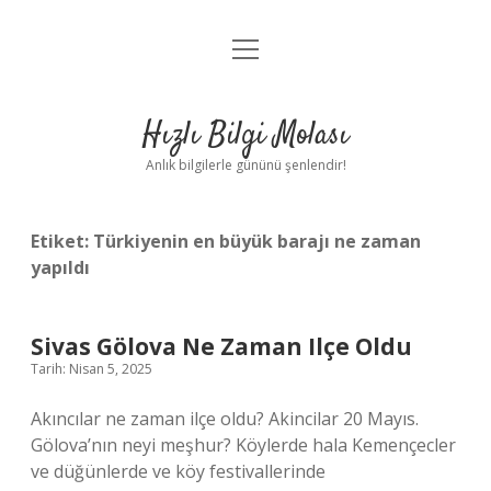
menüyü
Anasayfa
aç
Gizlilik Politikası
Hızlı Bilgi Molası
Yasal Uyarı
Anlık bilgilerle gününü şenlendir!
Hakkımızda
Etiket:
Türkiyenin en büyük barajı ne zaman
yapıldı
Sivas Gölova Ne Zaman Ilçe Oldu
Tarih: Nisan 5, 2025
Akıncılar ne zaman ilçe oldu? Akincilar 20 Mayıs.
Gölova’nın neyi meşhur? Köylerde hala Kemençecler
ve düğünlerde ve köy festivallerinde