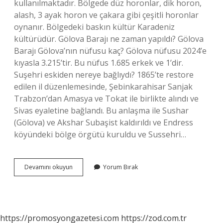
kullanılmaktadır. Bölgede düz horonlar, dik horon,
alash, 3 ayak horon ve çakara gibi çeşitli horonlar
oynanır. Bölgedeki baskın kültür Karadeniz
kültürüdür. Gölova Barajı ne zaman yapıldı? Gölova
Barajı Gölova’nın nüfusu kaç? Gölova nüfusu 2024’e
kıyasla 3.215’tir. Bu nüfus 1.685 erkek ve 1’dir.
Suşehri eskiden nereye bağlıydı? 1865’te restore
edilen il düzenlemesinde, Şebinkarahisar Sanjak
Trabzon’dan Amasya ve Tokat ile birlikte alındı ​​ve
Sivas eyaletine bağlandı. Bu anlaşma ile Sushar
(Gölova) ve Akshar Subaşist kaldırıldı ve Endress
köyündeki bölge örgütü kuruldu ve Sussehri…
Sivas
Devamını okuyun
Yorum Bırak
Gölova
Ne
Zaman
Ilçe
Oldu
https://promosyongazetesi.com
https://zod.com.tr