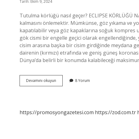
Tarih: Ekim 9, 2024
Tutulma körlüğü nasıl geçer? ECLIPSE KÖRLÜĞÜ NA
kalmasını önlemektir. Mümkünse, göz yıkama ve yoğun
kapatılabilir veya göz kapaklarına soğuk kompres u
gök cismi bir engelle geçici olarak engellendiğinde,
cisim arasına başka bir cisim girdiğinde meydana ge
dairenin (kırmızı) etrafında ve geniş güneş korona
Dünya’da belirli bir konumda kalabileceği maksimum
Tutulma
Devamını okuyun
8 Yorum
Körlüğü
Nedir
https://promosyongazetesi.com
https://zod.com.tr