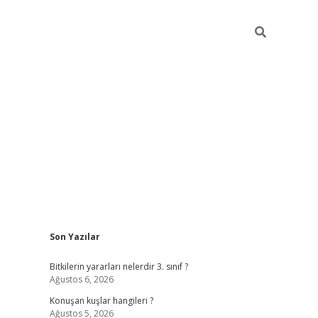
Sidebar
Son Yazılar
vdcasino giriş
Bitkilerin yararları nelerdir 3. sınıf ?
Ağustos 6, 2026
Konuşan kuşlar hangileri ?
Ağustos 5, 2026