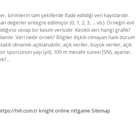
r, birimlerin tam şekillerde ifade edildiği veri kayıtlarıdır.
eğerler entegre edilmiştir (0, 1, 2, 3, … vb.). Örneğin evli
ığınız cevap bir kesim verisidir. Kesikli veri hangi grafik?
llanılır. Veri nedir örnek? Bilgiler ilişkili olmayan ham durum
statik-dinamik-açıklanabilir, açık veriler, büyük veriler, açık
bir sporcunun yaşı (yıl), 100 m mesafe süresi (SN), ayarlar,
mek?…
https://hih.com.tr
knight online
nttgame
Sitemap