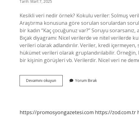
Tarih: Mart 7, 2025
Kesikli veri nedir örnek? Kokulu veriler: Solmuş verile
Araştırma konusuna göre sorulan sorulardan sorulan d
bir kadın “Kaç çocuğunuz var?” Soruyu sorarsanız, ald
Bıçak diyagramı: Nicel verilerde ve nitel verilerde ku
verileri olarak adlandırılır. Veriler, kredi içermeyen, 
hükümet verileri olarak gruplandırılabilir. Örneğin, 
bir kişinin görüşleri vb. Verilerdir. Nicel veri ne de
Ruffles
Devamını okuyun
Yorum Bırak
Cips
Vegan
Mı
https://promosyongazetesi.com
https://zod.com.tr