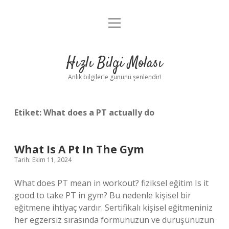
menüyü
Anasayfa
aç
Gizlilik Politikası
Hızlı Bilgi Molası
Yasal Uyarı
Anlık bilgilerle gününü şenlendir!
Hakkımızda
Etiket:
What does a PT actually do
What Is A Pt In The Gym
Tarih: Ekim 11, 2024
What does PT mean in workout? fiziksel eğitim Is it
good to take PT in gym? Bu nedenle kişisel bir
eğitmene ihtiyaç vardır. Sertifikalı kişisel eğitmeniniz
her egzersiz sırasında formunuzun ve duruşunuzun