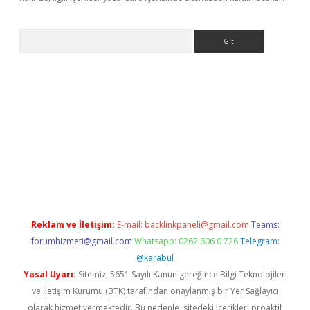
Arama
dcasino giriş
Reklam ve İletişim:
E-mail:
backlinkpaneli@gmail.com
Teams:
forumhizmeti@gmail.com
Whatsapp: 0262 606 0 726
Telegram:
@karabul
Yasal Uyarı:
Sitemiz, 5651 Sayılı Kanun gereğince Bilgi Teknolojileri
ve İletişim Kurumu (BTK) tarafından onaylanmış bir Yer Sağlayıcı
olarak hizmet vermektedir. Bu nedenle, sitedeki içerikleri proaktif