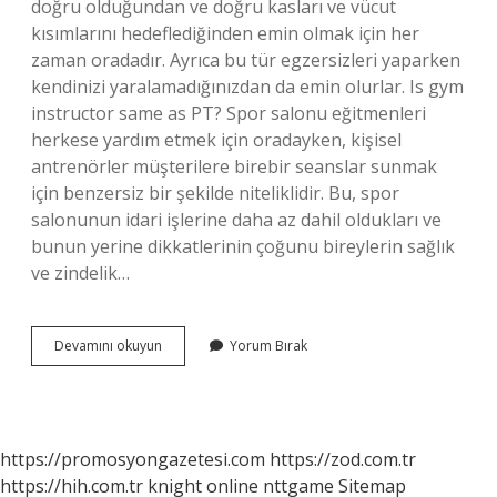
doğru olduğundan ve doğru kasları ve vücut
kısımlarını hedeflediğinden emin olmak için her
zaman oradadır. Ayrıca bu tür egzersizleri yaparken
kendinizi yaralamadığınızdan da emin olurlar. Is gym
instructor same as PT? Spor salonu eğitmenleri
herkese yardım etmek için oradayken, kişisel
antrenörler müşterilere birebir seanslar sunmak
için benzersiz bir şekilde niteliklidir. Bu, spor
salonunun idari işlerine daha az dahil oldukları ve
bunun yerine dikkatlerinin çoğunu bireylerin sağlık
ve zindelik…
What
Devamını okuyun
Yorum Bırak
Is
A
Pt
In
The
https://promosyongazetesi.com
https://zod.com.tr
Gym
https://hih.com.tr
knight online
nttgame
Sitemap