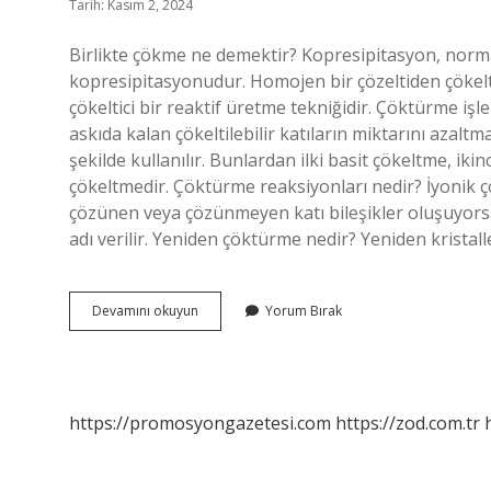
Tarih: Kasım 2, 2024
Birlikte çökme ne demektir? Kopresipitasyon, normald
kopresipitasyonudur. Homojen bir çözeltiden çökeltm
çökeltici bir reaktif üretme tekniğidir. Çöktürme iş
askıda kalan çökeltilebilir katıların miktarını azaltm
şekilde kullanılır. Bunlardan ilki basit çökeltme, ik
çökeltmedir. Çöktürme reaksiyonları nedir? İyonik çö
çözünen veya çözünmeyen katı bileşikler oluşuyors
adı verilir. Yeniden çöktürme nedir? Yeniden krist
Birlikte
Devamını okuyun
Yorum Bırak
Çöktürme
Nedir
https://promosyongazetesi.com
https://zod.com.tr