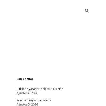
Sidebar
Son Yazılar
vdcasino g
Bitkilerin yararları nelerdir 3. sınıf ?
Ağustos 6, 2026
Konuşan kuşlar hangileri ?
Ağustos 5, 2026