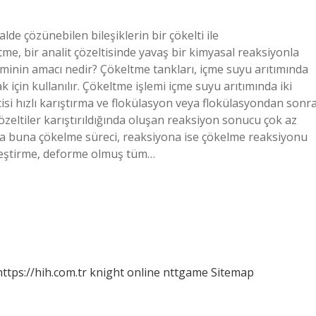
e çözünebilen bileşiklerin bir çökelti ile
e, bir analit çözeltisinde yavaş bir kimyasal reaksiyonla
leminin amacı nedir? Çökeltme tankları, içme suyu arıtımında
ak için kullanılır. Çökeltme işlemi içme suyu arıtımında iki
incisi hızlı karıştırma ve flokülasyon veya flokülasyondan sonr
zeltiler karıştırıldığında oluşan reaksiyon sonucu çok az
a buna çökelme süreci, reaksiyona ise çökelme reaksiyonu
alleştirme, deforme olmuş tüm…
https://hih.com.tr
knight online
nttgame
Sitemap