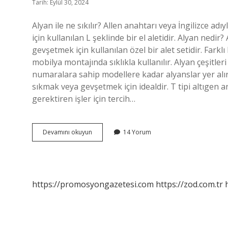
Tarih: Eylül 30, 2024
Alyan ile ne sıkılır? Allen anahtarı veya İngilizce ad
için kullanılan L şeklinde bir el aletidir. Alyan nedir
gevşetmek için kullanılan özel bir alet setidir. Fark
mobilya montajında ​​sıklıkla kullanılır. Alyan çeşitl
numaralara sahip modellere kadar alyanslar yer alır. 
sıkmak veya gevşetmek için idealdir. T tipi altıgen a
gerektiren işler için tercih…
Alyan
Devamını okuyun
14 Yorum
Anahtarı
Nedir
Ne
Işe
Yarar
https://promosyongazetesi.com
https://zod.com.tr