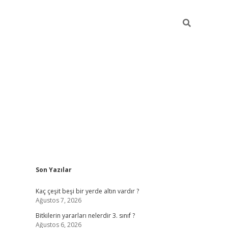
Sidebar
Son Yazılar
vdcasino 
Kaç çeşit beşi bir yerde altın vardır ?
Ağustos 7, 2026
Bitkilerin yararları nelerdir 3. sınıf ?
Ağustos 6, 2026