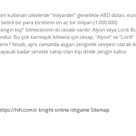
mini kullanan ülkelerde “milyarder” genellikle ABD doları, eur
belirli bir para biriminin en az bir milyarı (1.000.000)
ngin kişi” bilmecesinin iki cevabı vardır: Alyon veya Lord. B
dür. Bu çok karmaşık bilmece için cevap, “Alyon” ve “Lord”
denir? Nisab, aynı zamanda asgari zenginlik seviyesi olarak d
şılayacak kadar servete sahip olan kişi dinde zengin kabul
https://hih.com.tr
knight online
nttgame
Sitemap