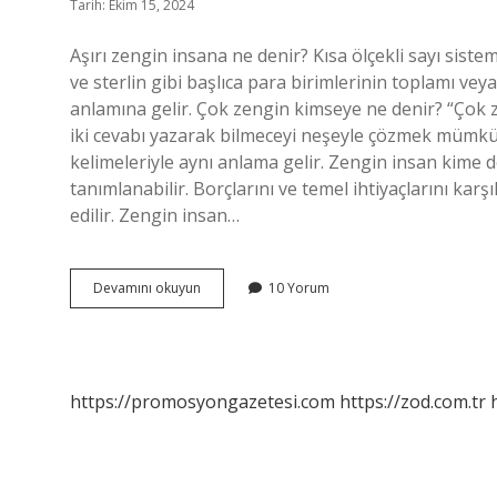
Tarih: Ekim 15, 2024
Aşırı zengin insana ne denir? Kısa ölçekli sayı siste
ve sterlin gibi başlıca para birimlerinin toplamı veya 
anlamına gelir. Çok zengin kimseye ne denir? “Çok ze
iki cevabı yazarak bilmeceyi neşeyle çözmek mümkün
kelimeleriyle aynı anlama gelir. Zengin insan kime 
tanımlanabilir. Borçlarını ve temel ihtiyaçlarını kar
edilir. Zengin insan…
Çok
Devamını okuyun
10 Yorum
Zengin
Kişilere
Ne
Denir
https://promosyongazetesi.com
https://zod.com.tr