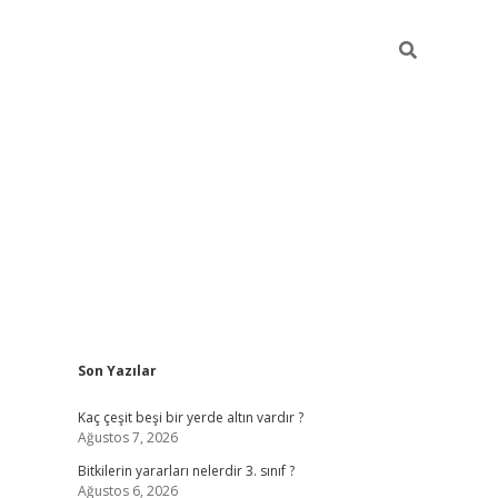
Sidebar
Son Yazılar
vdcasino g
Kaç çeşit beşi bir yerde altın vardır ?
Ağustos 7, 2026
Bitkilerin yararları nelerdir 3. sınıf ?
Ağustos 6, 2026