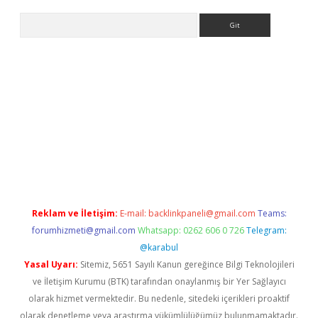
Arama
 giriş
Reklam ve İletişim:
E-mail:
backlinkpaneli@gmail.com
Teams:
forumhizmeti@gmail.com
Whatsapp: 0262 606 0 726
Telegram:
@karabul
Yasal Uyarı:
Sitemiz, 5651 Sayılı Kanun gereğince Bilgi Teknolojileri
ve İletişim Kurumu (BTK) tarafından onaylanmış bir Yer Sağlayıcı
olarak hizmet vermektedir. Bu nedenle, sitedeki içerikleri proaktif
olarak denetleme veya araştırma yükümlülüğümüz bulunmamaktadır.