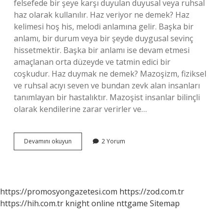
felsefede bir şeye karşı duyulan duyusal veya ruhsal
haz olarak kullanılır. Haz veriyor ne demek? Haz
kelimesi hoş his, melodi anlamına gelir. Başka bir
anlamı, bir durum veya bir şeyde duygusal sevinç
hissetmektir. Başka bir anlamı ise devam etmesi
amaçlanan orta düzeyde ve tatmin edici bir
coşkudur. Haz duymak ne demek? Mazoşizm, fiziksel
ve ruhsal acıyı seven ve bundan zevk alan insanları
tanımlayan bir hastalıktır. Mazoşist insanlar bilinçli
olarak kendilerine zarar verirler ve…
Hazzını
Devamını okuyun
2 Yorum
Çıkarmak
Ne
Demek
https://promosyongazetesi.com
https://zod.com.tr
https://hih.com.tr
knight online
nttgame
Sitemap