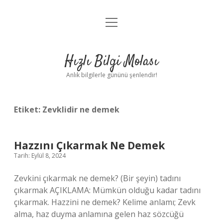
menüyü
Anasayfa
aç
Gizlilik Politikası
Hızlı Bilgi Molası
Yasal Uyarı
Anlık bilgilerle gününü şenlendir!
Hakkımızda
Etiket:
Zevklidir ne demek
Hazzını Çıkarmak Ne Demek
Tarih: Eylül 8, 2024
Zevkini çıkarmak ne demek? (Bir şeyin) tadını
çıkarmak AÇIKLAMA: Mümkün olduğu kadar tadını
çıkarmak. Hazzini ne demek? Kelime anlamı; Zevk
alma, haz duyma anlamına gelen haz sözcüğü