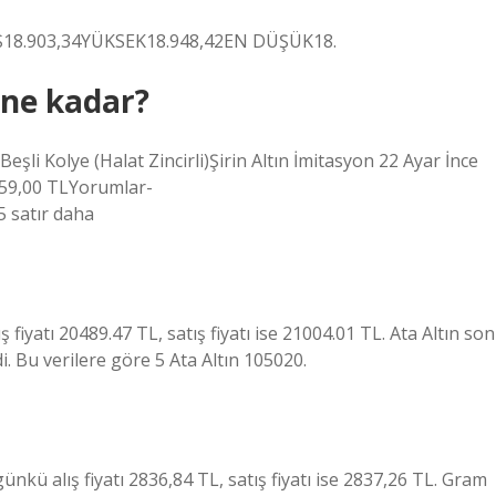
Ş18.903,34YÜKSEK18.948,42EN DÜŞÜK18.
 ne kadar?
eşli Kolye (Halat Zincirli)Şirin Altın İmitasyon 22 Ayar İnce
259,00 TLYorumlar-
 satır daha
 fiyatı 20489.47 TL, satış fiyatı ise 21004.01 TL. Ata Altın son
i. Bu verilere göre 5 Ata Altın 105020.
nkü alış fiyatı 2836,84 TL, satış fiyatı ise 2837,26 TL. Gram