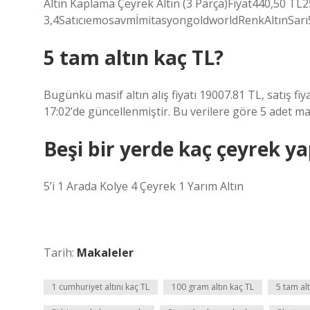
Altın Kaplama Çeyrek Altın (3 Parça)Fiyat440,50 TL
3,4SatıcıemosavmİmitasyongoldworldRenkAltınSarı5
5 tam altın kaç TL?
Bugünkü masif altın alış fiyatı 19007.81 TL, satış fiy
17:02’de güncellenmiştir. Bu verilere göre 5 adet ma
Beşi bir yerde kaç çeyrek ya
5’i 1 Arada Kolye 4 Çeyrek 1 Yarım Altın
Tarih:
Makaleler
1 cumhuriyet altını kaç TL
100 gram altın kaç TL
5 tam alt