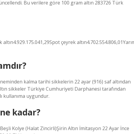
güncellendi. Bu verilere göre 100 gram altın 283726 Türk
rek altın4.929.175.041,29Spot çeyrek altın4.702.554.806,01Yarı
ramdır?
döneminden kalma tarihi sikkelerin 22 ayar (916) saf altından
ltın sikkeler Türkiye Cumhuriyeti Darphanesi tarafından
lı kullanıma uygundur.
 ne kadar?
eşli Kolye (Halat Zincirli)Şirin Altın İmitasyon 22 Ayar İnce