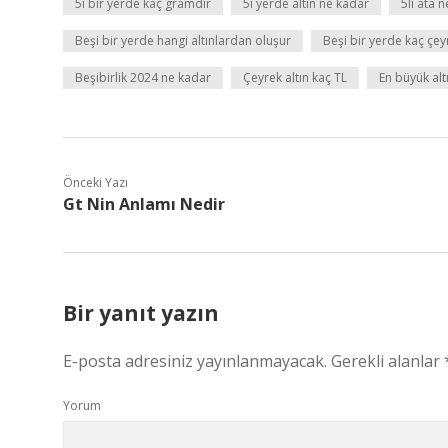
5i bir yerde kaç gramdır
5i yerde altın ne kadar
5li ata 
Beşi bir yerde hangi altınlardan oluşur
Beşi bir yerde kaç çey
Beşibirlik 2024 ne kadar
Çeyrek altın kaç TL
En büyük alt
Önceki Yazı
Gt Nin Anlamı Nedir
Bir yanıt yazın
E-posta adresiniz yayınlanmayacak.
Gerekli alanlar
Yorum