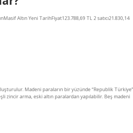
dar?
t AltınMasif Altın Yeni TarihFiyat123.788,69 TL 2 satıcı21.830,14
 oluşturulur. Madeni paraların bir yüzünde “Republik Türkiye
şli zincir arma, eski altın paralardan yapılabilir. Beş madeni