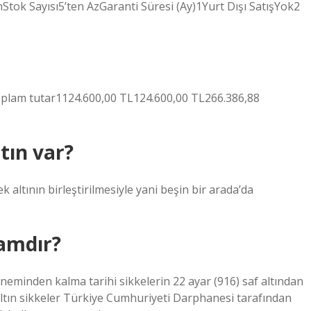
Stok Sayısı5’ten AzGaranti Süresi (Ay)1Yurt Dışı SatışYok2
lam tutar1124.600,00 TL124.600,00 TL266.386,88
tın var?
k altının birleştirilmesiyle yani beşin bir arada’da
ramdır?
döneminden kalma tarihi sikkelerin 22 ayar (916) saf altından
ltın sikkeler Türkiye Cumhuriyeti Darphanesi tarafından