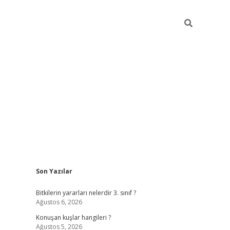
Sidebar
Son Yazılar
vdcasino giriş
Bitkilerin yararları nelerdir 3. sınıf ?
Ağustos 6, 2026
Konuşan kuşlar hangileri ?
Ağustos 5, 2026