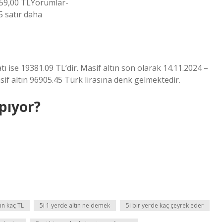
259,00 TLYorumlar-
 satır daha
atı ise 19381.09 TL’dir. Masif altın son olarak 14.11.2024 –
sif altın 96905.45 Türk lirasına denk gelmektedir.
pıyor?
ın kaç TL
5i 1 yerde altın ne demek
5i bir yerde kaç çeyrek eder