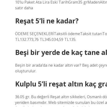
10’lu Paket Ata Lira Eski TarihGram35 grMadenAltın
satır daha
Reşat 5’li ne kadar?
ÖDEME SEÇENEKLERİTaksitli ödemeTaksit tutarıTop
TL132.773,76 TL345.034,59 TL135.
Beşi bir yerde de kaç tane al
Beşin bir arada’da ne kadar altın var? Beş adet çeyre
oluşturulur.
Kulplu 5’li reşat altın kaç g
36.05 gr. Bu değerli Reşat altın sikkeleri, Osmanlı 
yeniden basımıdır. Web sitemizde sunulan bu özel a