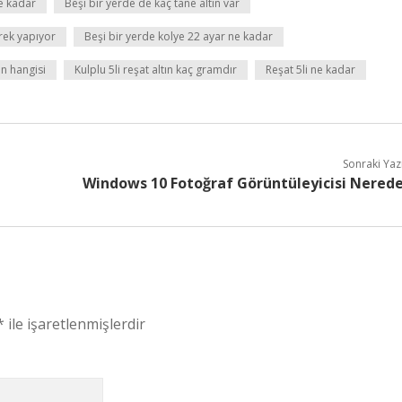
ne kadar
Beşi bir yerde de kaç tane altın var
rek yapıyor
Beşi bir yerde kolye 22 ayar ne kadar
ın hangisi
Kulplu 5li reşat altın kaç gramdır
Reşat 5li ne kadar
Sonraki Yaz
Windows 10 Fotoğraf Görüntüleyicisi Nered
*
ile işaretlenmişlerdir