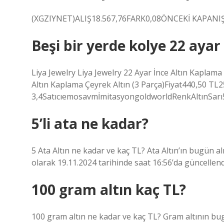
(XGZIYNET)ALIŞ18.567,76FARK0,08ÖNCEKİ KAPANI
Beşi bir yerde kolye 22 ayar
Liya Jewelry Liya Jewelry 22 Ayar İnce Altın Kaplama B
Altın Kaplama Çeyrek Altın (3 Parça)Fiyat440,50 TL
3,4SatıcıemosavmİmitasyongoldworldRenkAltınSarı5
5’li ata ne kadar?
5 Ata Altın ne kadar ve kaç TL? Ata Altın’ın bugün alış
olarak 19.11.2024 tarihinde saat 16:56’da güncellend
100 gram altın kaç TL?
100 gram altın ne kadar ve kaç TL? Gram altının bugü