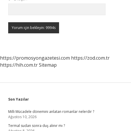
https://promosyongazetesi.com
https://zod.com.tr
https://hih.com.tr
Sitemap
Sidebar
Son Yazılar
Milli Mücadele dönemini anlatan romanlar nelerdir ?
Ağustos 10, 2026
Termal sudan sonra duş alınır mı ?
Ağustos 8, 2026