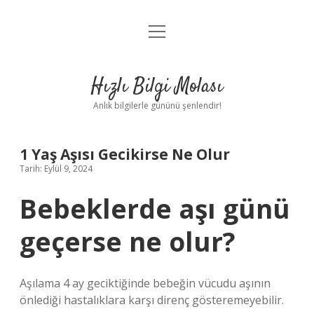
menüyü
Anasayfa
aç
Gizlilik Politikası
Hızlı Bilgi Molası
Yasal Uyarı
Anlık bilgilerle gününü şenlendir!
Hakkımızda
1 Yaş Aşısı Gecikirse Ne Olur
Tarih: Eylül 9, 2024
Bebeklerde aşı günü
geçerse ne olur?
Aşılama 4 ay geciktiğinde bebeğin vücudu aşının
önlediği hastalıklara karşı direnç gösteremeyebilir.