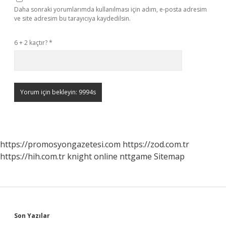
Daha sonraki yorumlarımda kullanılması için adım, e-posta adresim
ve site adresim bu tarayıcıya kaydedilsin.
6 + 2 kaçtır?
*
https://promosyongazetesi.com
https://zod.com.tr
https://hih.com.tr
knight online
nttgame
Sitemap
Sidebar
Son Yazılar