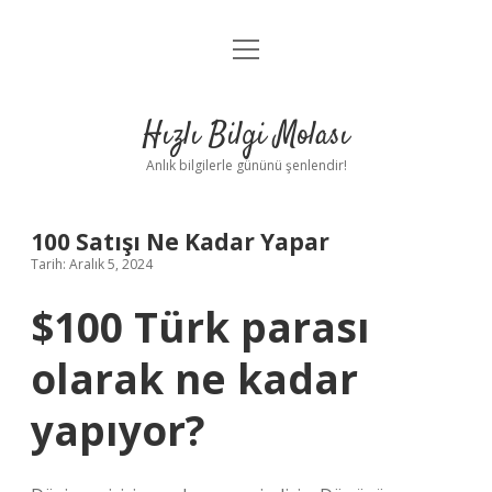
menüyü
Anasayfa
aç
Gizlilik Politikası
Hızlı Bilgi Molası
Yasal Uyarı
Anlık bilgilerle gününü şenlendir!
Hakkımızda
100 Satışı Ne Kadar Yapar
Tarih: Aralık 5, 2024
$100 Türk parası
olarak ne kadar
yapıyor?