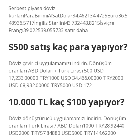
Serbest piyasa döviz
kurlarıParaBirimiAlSatDolar34.462134.4725Euro36.5
48936.5717İngiliz Sterlini43.732443.8215İsviçre
Frangı39.022539.055733 satır daha
$500 satış kaç para yapıyor?
Döviz çevirici uygulamamızı indirin. Dönüşüm
oranları ABD Doları / Türk Lirası 500 USD
17,233.00000 TRY1000 USD 34,466.00000 TRY2000
USD 68,932.00000 TRY5000 USD 172.
10.000 TL kaç $100 yapıyor?
Döviz dönüştürücü uygulamamızı indirin. Dönüşüm
oranları Türk Lirası / ABD Doları1000 TRY28.92440
USD2000 TRY57.84880 USD5000 TRY144.62200