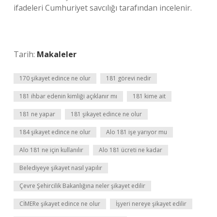
ifadeleri Cumhuriyet savcılığı tarafından incelenir.
Tarih:
Makaleler
170 şikayet edince ne olur
181 görevi nedir
181 ihbar edenin kimliği açıklanır mı
181 kime ait
181 ne yapar
181 şikayet edince ne olur
184 şikayet edince ne olur
Alo 181 işe yarıyor mu
Alo 181 ne için kullanılır
Alo 181 ücreti ne kadar
Belediyeye şikayet nasıl yapılır
Çevre Şehircilik Bakanlığına neler şikayet edilir
CİMERe şikayet edince ne olur
İşyeri nereye şikayet edilir