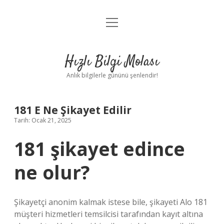
menüyü
Anasayfa
aç
Gizlilik Politikası
Hızlı Bilgi Molası
Yasal Uyarı
Anlık bilgilerle gününü şenlendir!
Hakkımızda
181 E Ne Şikayet Edilir
Tarih: Ocak 21, 2025
181 şikayet edince
ne olur?
Şikayetçi anonim kalmak istese bile, şikayeti Alo 181
müşteri hizmetleri temsilcisi tarafından kayıt altına