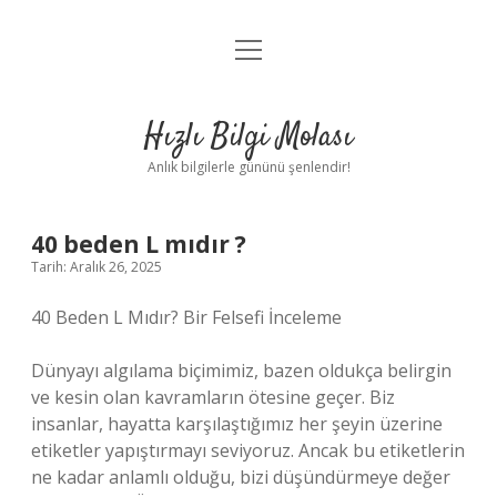
menüyü
Anasayfa
aç
Gizlilik Politikası
Hızlı Bilgi Molası
Yasal Uyarı
Anlık bilgilerle gününü şenlendir!
Hakkımızda
40 beden L mıdır ?
Tarih: Aralık 26, 2025
40 Beden L Mıdır? Bir Felsefi İnceleme
Dünyayı algılama biçimimiz, bazen oldukça belirgin
ve kesin olan kavramların ötesine geçer. Biz
insanlar, hayatta karşılaştığımız her şeyin üzerine
etiketler yapıştırmayı seviyoruz. Ancak bu etiketlerin
ne kadar anlamlı olduğu, bizi düşündürmeye değer