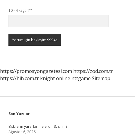
10 - 4 kaçtır?
*
https://promosyongazetesi.com
https://zod.com.tr
https://hih.com.tr
knight online
nttgame
Sitemap
Sidebar
Son Yazılar
Bitkilerin yararları nelerdir 3. sınıf ?
Ağustos 6, 2026