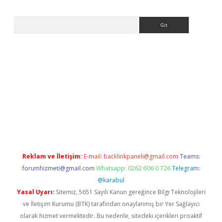
Arama
ş
Reklam ve İletişim:
E-mail:
backlinkpaneli@gmail.com
Teams:
forumhizmeti@gmail.com
Whatsapp: 0262 606 0 726
Telegram:
@karabul
Yasal Uyarı:
Sitemiz, 5651 Sayılı Kanun gereğince Bilgi Teknolojileri
ve İletişim Kurumu (BTK) tarafından onaylanmış bir Yer Sağlayıcı
olarak hizmet vermektedir. Bu nedenle, sitedeki içerikleri proaktif