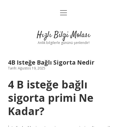
menüyü
Anasayfa
aç
Gizlilik Politikası
Hızlı Bilgi Molası
Yasal Uyarı
Anlık bilgilerle gününü şenlendir!
Hakkımızda
4B Isteğe Bağlı Sigorta Nedir
Tarih: Ağustos 19, 2025
4 B isteğe bağlı
sigorta primi Ne
Kadar?