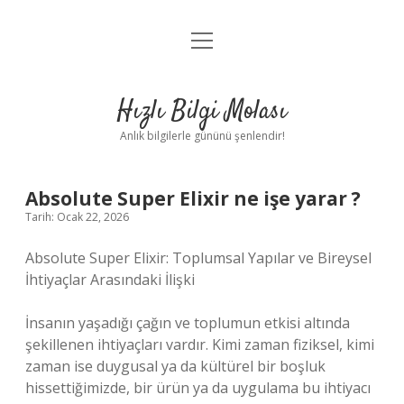
menüyü
Anasayfa
aç
Gizlilik Politikası
Hızlı Bilgi Molası
Yasal Uyarı
Anlık bilgilerle gününü şenlendir!
Hakkımızda
Absolute Super Elixir ne işe yarar ?
Tarih: Ocak 22, 2026
Absolute Super Elixir: Toplumsal Yapılar ve Bireysel
İhtiyaçlar Arasındaki İlişki
İnsanın yaşadığı çağın ve toplumun etkisi altında
şekillenen ihtiyaçları vardır. Kimi zaman fiziksel, kimi
zaman ise duygusal ya da kültürel bir boşluk
hissettiğimizde, bir ürün ya da uygulama bu ihtiyacı