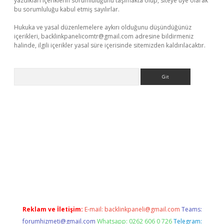
yazdıkları içeriklerin sorumluluğunu taşımakta olup, siteye üye olarak
bu sorumluluğu kabul etmiş sayılırlar.
Hukuka ve yasal düzenlemelere aykırı olduğunu düşündüğünüz
içerikleri,
backlinkpanelicomtr@gmail.com
adresine bildirmeniz
halinde, ilgili içerikler yasal süre içerisinde sitemizden kaldırılacaktır.
Arama
iş
Reklam ve İletişim:
E-mail:
backlinkpaneli@gmail.com
Teams:
forumhizmeti@gmail.com
Whatsapp: 0262 606 0 726
Telegram: