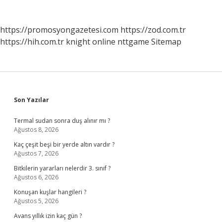
https://promosyongazetesi.com
https://zod.com.tr
https://hih.com.tr
knight online
nttgame
Sitemap
Sidebar
Son Yazılar
Termal sudan sonra duş alınır mı ?
Ağustos 8, 2026
Kaç çeşit beşi bir yerde altın vardır ?
Ağustos 7, 2026
Bitkilerin yararları nelerdir 3. sınıf ?
Ağustos 6, 2026
Konuşan kuşlar hangileri ?
Ağustos 5, 2026
Avans yıllık izin kaç gün ?