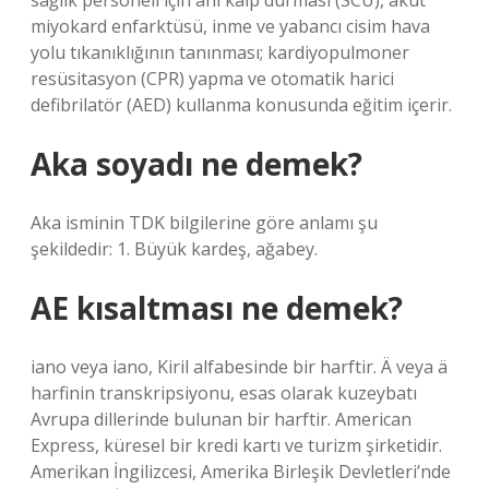
sağlık personeli için ani kalp durması (SCU), akut
miyokard enfarktüsü, inme ve yabancı cisim hava
yolu tıkanıklığının tanınması; kardiyopulmoner
resüsitasyon (CPR) yapma ve otomatik harici
defibrilatör (AED) kullanma konusunda eğitim içerir.
Aka soyadı ne demek?
Aka isminin TDK bilgilerine göre anlamı şu
şekildedir: 1. Büyük kardeş, ağabey.
AE kısaltması ne demek?
iano veya iano, Kiril alfabesinde bir harftir. Ä veya ä
harfinin transkripsiyonu, esas olarak kuzeybatı
Avrupa dillerinde bulunan bir harftir. American
Express, küresel bir kredi kartı ve turizm şirketidir.
Amerikan İngilizcesi, Amerika Birleşik Devletleri’nde