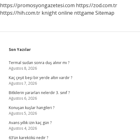
https://promosyongazetesi.com
https://zod.com.tr
https://hih.com.tr
knight online
nttgame
Sitemap
Sidebar
Son Yazılar
Termal sudan sonra duş alınır mı ?
Ağustos 8, 2026
Kaç çeşit beşi bir yerde altın vardır ?
Ağustos 7, 2026
Bitkilerin yararları nelerdir 3. sınıf ?
Ağustos 6, 2026
Konuşan kuşlar hangileri ?
Ağustos 5, 2026
Avans yıllık izin kaç gün ?
Ağustos 4, 2026
63’ün karekökü nedir ?