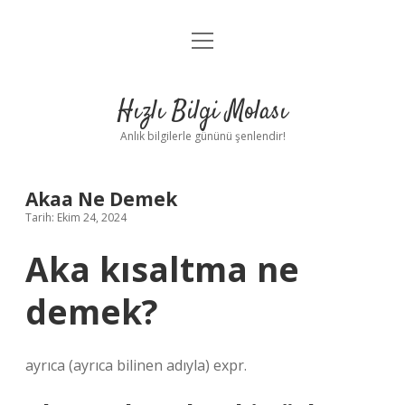
menüyü
Anasayfa
aç
Gizlilik Politikası
Hızlı Bilgi Molası
Yasal Uyarı
Anlık bilgilerle gününü şenlendir!
Hakkımızda
Akaa Ne Demek
Tarih: Ekim 24, 2024
Aka kısaltma ne
demek?
ayrıca (ayrıca bilinen adıyla) expr.