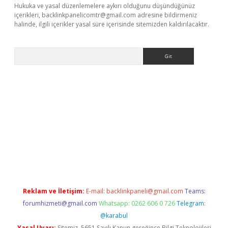
Hukuka ve yasal düzenlemelere aykırı olduğunu düşündüğünüz
içerikleri,
backlinkpanelicomtr@gmail.com
adresine bildirmeniz
halinde, ilgili içerikler yasal süre içerisinde sitemizden kaldırılacaktır.
Arama
giriş
Reklam ve İletişim:
E-mail:
backlinkpaneli@gmail.com
Teams:
forumhizmeti@gmail.com
Whatsapp: 0262 606 0 726
Telegram:
@karabul
Yasal Uyarı:
Sitemiz, 5651 Sayılı Kanun gereğince Bilgi Teknolojileri