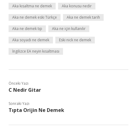
Aka kısaltma ne demek
Aka konusu nedir
Aka ne demek eski Türkçe
Aka ne demek tarih
Aka ne demek tıp
Aka ne için kullanılır
Aka soyadı ne demek
Eski nick ne demek
İngilizce EA neyin kısaltması
Önceki Yazı
C Nedir Gitar
Sonraki Yazı
Tıpta Orijin Ne Demek