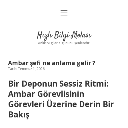
menüyü
Anasayfa
aç
Gizlilik Politikası
Hızlı Bilgi Molası
Yasal Uyarı
Anlık bilgilerle gününü şenlendir!
Hakkımızda
Ambar şefi ne anlama gelir ?
Tarih: Temmuz 1, 2026
Bir Deponun Sessiz Ritmi:
Ambar Görevlisinin
Görevleri Üzerine Derin Bir
Bakış