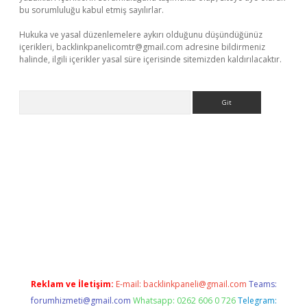
bu sorumluluğu kabul etmiş sayılırlar.
Hukuka ve yasal düzenlemelere aykırı olduğunu düşündüğünüz
içerikleri,
backlinkpanelicomtr@gmail.com
adresine bildirmeniz
halinde, ilgili içerikler yasal süre içerisinde sitemizden kaldırılacaktır.
Arama
casino giriş
Reklam ve İletişim:
E-mail:
backlinkpaneli@gmail.com
Teams:
forumhizmeti@gmail.com
Whatsapp: 0262 606 0 726
Telegram: