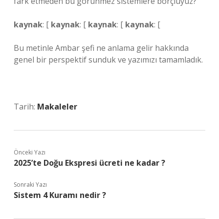
fark etmeden bu görünmez sistemlere borçluyuz?
kaynak
: [
kaynak
: [
kaynak
: [
kaynak
: [
Bu metinle Ambar şefi ne anlama gelir hakkında
genel bir perspektif sunduk ve yazımızı tamamladık.
Tarih:
Makaleler
Önceki Yazı
2025’te Doğu Ekspresi ücreti ne kadar ?
Sonraki Yazı
Sistem 4 Kuramı nedir ?