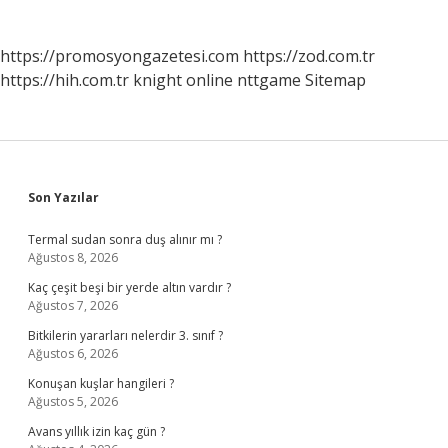
https://promosyongazetesi.com
https://zod.com.tr
https://hih.com.tr
knight online
nttgame
Sitemap
Sidebar
Son Yazılar
Termal sudan sonra duş alınır mı ?
Ağustos 8, 2026
Kaç çeşit beşi bir yerde altın vardır ?
Ağustos 7, 2026
Bitkilerin yararları nelerdir 3. sınıf ?
Ağustos 6, 2026
Konuşan kuşlar hangileri ?
Ağustos 5, 2026
Avans yıllık izin kaç gün ?