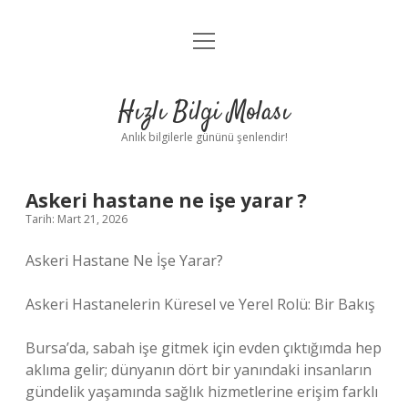
menüyü
Anasayfa
aç
Gizlilik Politikası
Hızlı Bilgi Molası
Yasal Uyarı
Anlık bilgilerle gününü şenlendir!
Hakkımızda
Askeri hastane ne işe yarar ?
Tarih: Mart 21, 2026
Askeri Hastane Ne İşe Yarar?
Askeri Hastanelerin Küresel ve Yerel Rolü: Bir Bakış
Bursa’da, sabah işe gitmek için evden çıktığımda hep
aklıma gelir; dünyanın dört bir yanındaki insanların
gündelik yaşamında sağlık hizmetlerine erişim farklı