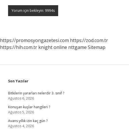
https://promosyongazetesi.com
https://zod.com.tr
https://hih.com.tr
knight online
nttgame
Sitemap
Sidebar
Son Yazılar
Bitkilerin yararları nelerdir 3. sınıf ?
Ağustos 6, 2026
Konuşan kuşlar hangileri ?
Ağustos 5, 2026
Avans yıllık izin kaç gün ?
Ağustos 4, 2026