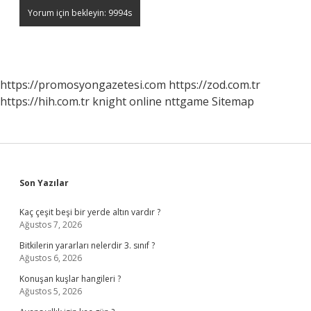
https://promosyongazetesi.com
https://zod.com.tr
https://hih.com.tr
knight online
nttgame
Sitemap
Sidebar
Son Yazılar
Kaç çeşit beşi bir yerde altın vardır ?
Ağustos 7, 2026
Bitkilerin yararları nelerdir 3. sınıf ?
Ağustos 6, 2026
Konuşan kuşlar hangileri ?
Ağustos 5, 2026