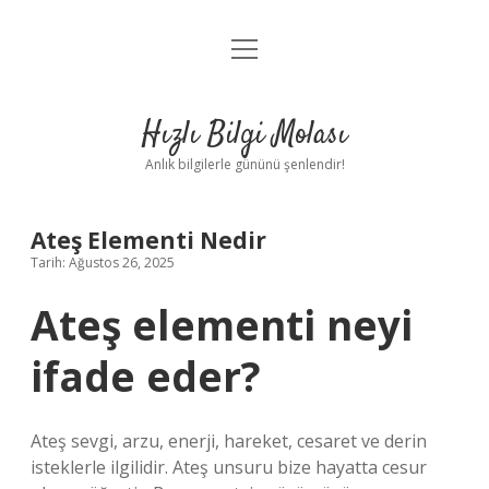
menüyü
Anasayfa
aç
Gizlilik Politikası
Hızlı Bilgi Molası
Yasal Uyarı
Anlık bilgilerle gününü şenlendir!
Hakkımızda
Ateş Elementi Nedir
Tarih: Ağustos 26, 2025
Ateş elementi neyi
ifade eder?
Ateş sevgi, arzu, enerji, hareket, cesaret ve derin
isteklerle ilgilidir. Ateş unsuru bize hayatta cesur