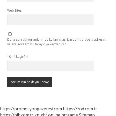
Web Sitesi
Daha sonraki yorumlarımda kullanılması için adım, e-posta adresim
ve site adresim bu tarayıcıya kaydedilsin.
10 - 4 kaçtır?
*
https://promosyongazetesi.com
https://zod.com.tr
https://hih.com.tr
knight online
nttgame
Sitemap