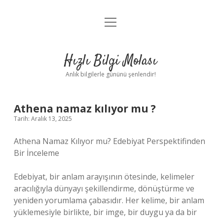
menüyü
Anasayfa
aç
Gizlilik Politikası
Hızlı Bilgi Molası
Yasal Uyarı
Anlık bilgilerle gününü şenlendir!
Hakkımızda
Athena namaz kılıyor mu ?
Tarih: Aralık 13, 2025
Athena Namaz Kılıyor mu? Edebiyat Perspektifinden
Bir İnceleme
Edebiyat, bir anlam arayışının ötesinde, kelimeler
aracılığıyla dünyayı şekillendirme, dönüştürme ve
yeniden yorumlama çabasıdır. Her kelime, bir anlam
yüklemesiyle birlikte, bir imge, bir duygu ya da bir