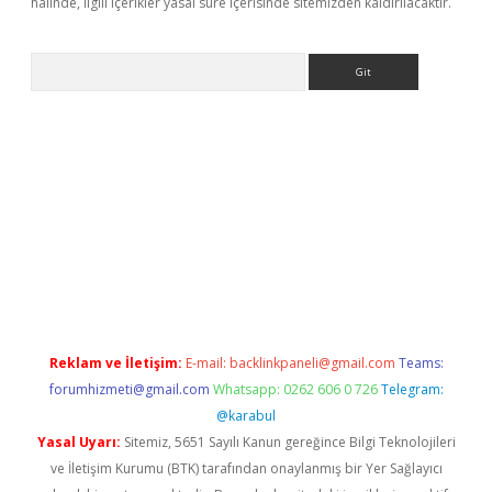
halinde, ilgili içerikler yasal süre içerisinde sitemizden kaldırılacaktır.
Arama
iriş
Reklam ve İletişim:
E-mail:
backlinkpaneli@gmail.com
Teams:
forumhizmeti@gmail.com
Whatsapp: 0262 606 0 726
Telegram:
@karabul
Yasal Uyarı:
Sitemiz, 5651 Sayılı Kanun gereğince Bilgi Teknolojileri
ve İletişim Kurumu (BTK) tarafından onaylanmış bir Yer Sağlayıcı