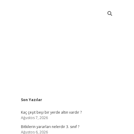
Sidebar
Son Yazılar
vdcasino giriş
Kaç çeşit beşi bir yerde altın vardır ?
Ağustos 7, 2026
Bitkilerin yararları nelerdir 3. sınıf ?
Ağustos 6, 2026