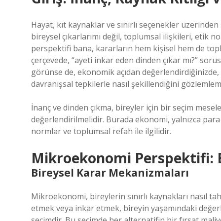
Hayat, kıt kaynaklar ve sınırlı seçenekler üzerinden 
bireysel çıkarlarımı değil, toplumsal ilişkileri, et
perspektifi bana, kararların hem kişisel hem de to
çerçevede, “ayeti inkar eden dinden çıkar mı?” sorusu
görünse de, ekonomik açıdan değerlendirdiğinizde, bir
davranışsal tepkilerle nasıl şekillendiğini gözlem
İnanç ve dinden çıkma, bireyler için bir seçim mesele
değerlendirilmelidir. Burada ekonomi, yalnızca para v
normlar ve toplumsal refah ile ilgilidir.
Mikroekonomi Perspektifi: B
Bireysel Karar Mekanizmaları
Mikroekonomi, bireylerin sınırlı kaynakları nasıl tahs
etmek veya inkar etmek, bireyin yaşamındaki değerle
seçimdir. Bu seçimde her alternatifin bir fırsat maliy