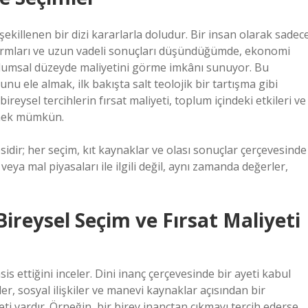
şekillenen bir dizi kararlarla doludur. Bir insan olarak sadec
ik normları ve uzun vadeli sonuçları düşündüğümde, ekonomi
plumsal düzeyde maliyetini görme imkânı sunuyor. Bu
nu ele almak, ilk bakışta salt teolojik bir tartışma gibi
eysel tercihlerin fırsat maliyeti, toplum içindeki etkileri ve
lemek mümkün.
sidir; her seçim, kıt kaynaklar ve olası sonuçlar çerçevesinde
eya mal piyasaları ile ilgili değil, aynı zamanda değerler,
ireysel Seçim ve Fırsat Maliyeti
is ettiğini inceler. Dini inanç çerçevesinde bir ayeti kabul
r, sosyal ilişkiler ve manevi kaynaklar açısından bir
eti vardır. Örneğin, bir birey inançtan çıkmayı tercih ederse,