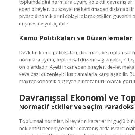
toplumda dini normlara uyum, kolektif davranışları, d
eden bireyler, bu sosyal mekanizmadan dışlanabilir v
piyasa dinamiklerini dolaylı olarak etkiler: güvenin az
düşmesine yol açabilir.
Kamu Politikaları ve Düzenlemeler
Devletin kamu politikaları, dini inanç ve toplumsal n
normlara uyum, toplumsal düzeni sağlamak için teşvi
ön plandadır. Ayeti inkar eden bireyler, devlet meka
veya bazı düzenleyici kısıtlamalarla karşılaşabilir. B
makroekonomik düzeyde bir tezahürü olarak görüle
Davranışsal Ekonomi ve To
Normatif Etkiler ve Seçim Paradoks
Toplumsal normlar, bireylerin kararlarını güçlü bir ş
beklentisi nedeniyle belirli davranışlarda ısrarcı olab