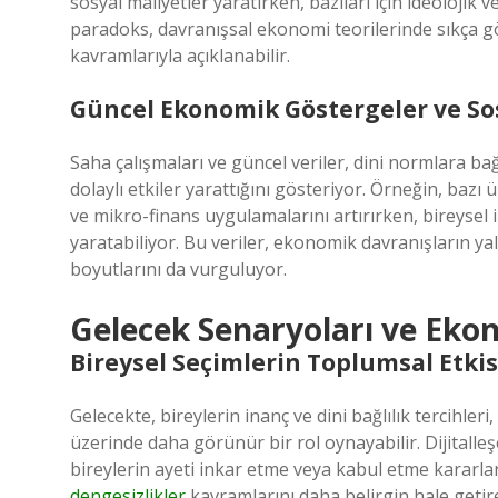
sosyal maliyetler yaratırken, bazıları için ideoloji
paradoks, davranışsal ekonomi teorilerinde sıkça g
kavramlarıyla açıklanabilir.
Güncel Ekonomik Göstergeler ve Sos
Saha çalışmaları ve güncel veriler, dini normlara b
dolaylı etkiler yarattığını gösteriyor. Örneğin, bazı ü
ve mikro-finans uygulamalarını artırırken, bireysel i
yaratabiliyor. Bu veriler, ekonomik davranışların ya
boyutlarını da vurguluyor.
Gelecek Senaryoları ve Ek
Bireysel Seçimlerin Toplumsal Etkis
Gelecekte, bireylerin inanç ve dini bağlılık tercihle
üzerinde daha görünür bir rol oynayabilir. Dijitalleşe
bireylerin ayeti inkar etme veya kabul etme kararlar
dengesizlikler
kavramlarını daha belirgin hale getire