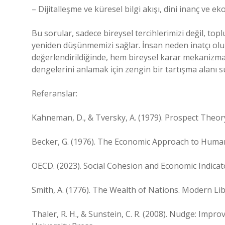
– Dijitalleşme ve küresel bilgi akışı, dini inanç ve ek
Bu sorular, sadece bireysel tercihlerimizi değil, top
yeniden düşünmemizi sağlar. İnsan neden inatçı olu
değerlendirildiğinde, hem bireysel karar mekaniz
dengelerini anlamak için zengin bir tartışma alanı s
Referanslar:
Kahneman, D., & Tversky, A. (1979). Prospect Theory
Becker, G. (1976). The Economic Approach to Human
OECD. (2023). Social Cohesion and Economic Indicat
Smith, A. (1776). The Wealth of Nations. Modern Lib
Thaler, R. H., & Sunstein, C. R. (2008). Nudge: Imp