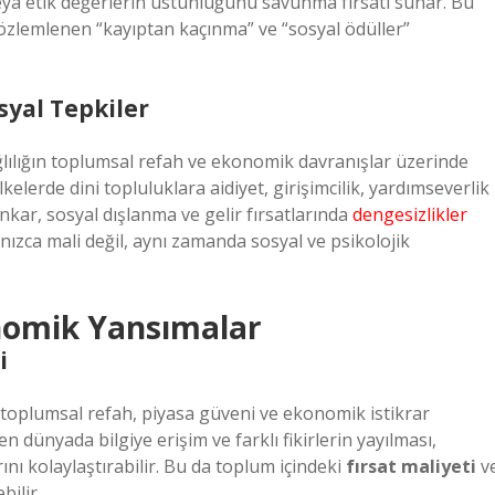
k veya etik değerlerin üstünlüğünü savunma fırsatı sunar. Bu
özlemlenen “kayıptan kaçınma” ve “sosyal ödüller”
yal Tepkiler
ağlılığın toplumsal refah ve ekonomik davranışlar üzerinde
lkelerde dini topluluklara aidiyet, girişimcilik, yardımseverlik
nkar, sosyal dışlanma ve gelir fırsatlarında
dengesizlikler
lnızca mali değil, aynı zamanda sosyal ve psikolojik
onomik Yansımalar
i
ri, toplumsal refah, piyasa güveni ve ekonomik istikrar
n dünyada bilgiye erişim ve farklı fikirlerin yayılması,
ını kolaylaştırabilir. Bu da toplum içindeki
fırsat maliyeti
v
bilir.