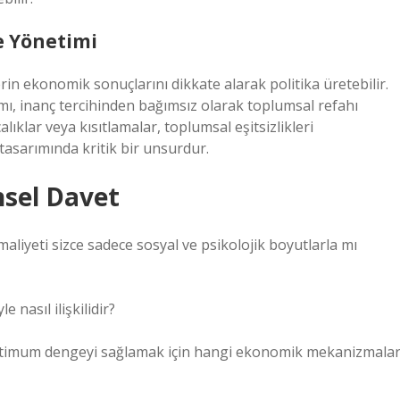
e Yönetimi
erin ekonomik sonuçlarını dikkate alarak politika üretebilir.
mı, inanç tercihinden bağımsız olarak toplumsal refahı
calıklar veya kısıtlamalar, toplumsal eşitsizlikleri
 tasarımında kritik bir unsurdur.
nsel Davet
 maliyeti sizce sadece sosyal ve psikolojik boyutlarla mı
e nasıl ilişkilidir?
optimum dengeyi sağlamak için hangi ekonomik mekanizmala