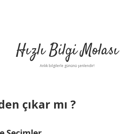
Hızlı Bilgi Molası
Anlık bilgilerle gününü şenlendir!
den çıkar mı ?
ve Seçimler