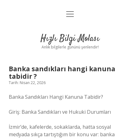
menüyü
Anasayfa
aç
Gizlilik Politikası
Hızlı Bilgi Molası
Yasal Uyarı
Anlık bilgilerle gününü şenlendir!
Hakkımızda
Banka sandıkları hangi kanuna
tabidir ?
Tarih: Nisan 22, 2026
Banka Sandıkları Hangi Kanuna Tabidir?
Giriş: Banka Sandıkları ve Hukuki Durumları
İzmir’de, kafelerde, sokaklarda, hatta sosyal
medyada sıkça tartıştığım bir konu var: banka