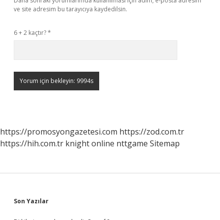
Daha sonraki yorumlarımda kullanılması için adım, e-posta adresim
ve site adresim bu tarayıcıya kaydedilsin.
6 + 2 kaçtır?
*
https://promosyongazetesi.com
https://zod.com.tr
https://hih.com.tr
knight online
nttgame
Sitemap
Sidebar
Son Yazılar