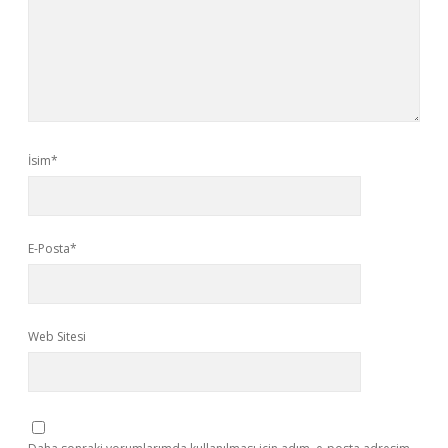
İsim*
E-Posta*
Web Sitesi