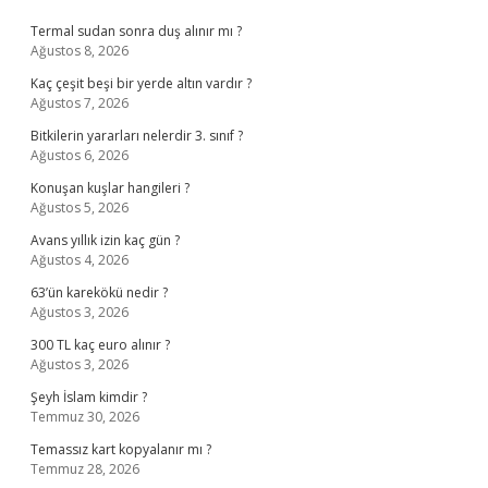
Sidebar
Termal sudan sonra duş alınır mı ?
Ağustos 8, 2026
Kaç çeşit beşi bir yerde altın vardır ?
Ağustos 7, 2026
Bitkilerin yararları nelerdir 3. sınıf ?
Ağustos 6, 2026
Konuşan kuşlar hangileri ?
Ağustos 5, 2026
Avans yıllık izin kaç gün ?
Ağustos 4, 2026
63’ün karekökü nedir ?
Ağustos 3, 2026
300 TL kaç euro alınır ?
Ağustos 3, 2026
Şeyh İslam kimdir ?
Temmuz 30, 2026
Temassız kart kopyalanır mı ?
Temmuz 28, 2026