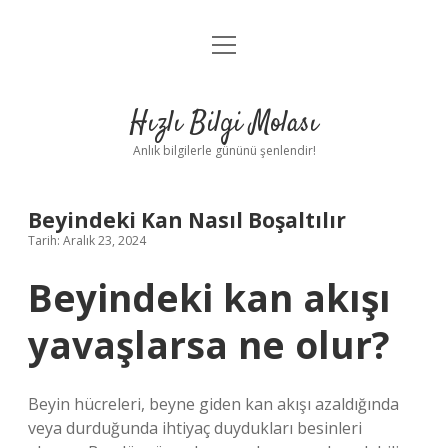
menüyü
Anasayfa
aç
Gizlilik Politikası
Hızlı Bilgi Molası
Yasal Uyarı
Anlık bilgilerle gününü şenlendir!
Hakkımızda
Beyindeki Kan Nasıl Boşaltılır
Tarih: Aralık 23, 2024
Beyindeki kan akışı
yavaşlarsa ne olur?
Beyin hücreleri, beyne giden kan akışı azaldığında
veya durduğunda ihtiyaç duydukları besinleri