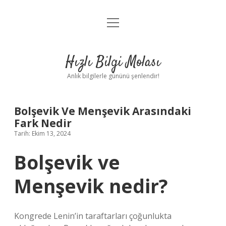
menüyü
Anasayfa
aç
Gizlilik Politikası
Hızlı Bilgi Molası
Yasal Uyarı
Anlık bilgilerle gününü şenlendir!
Hakkımızda
Bolşevik Ve Menşevik Arasındaki
Fark Nedir
Tarih: Ekim 13, 2024
Bolşevik ve
Menşevik nedir?
Kongrede Lenin’in taraftarları çoğunlukta