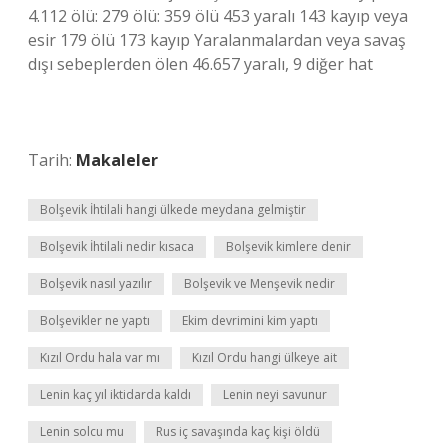
4.112 ölü: 279 ölü: 359 ölü 453 yaralı 143 kayıp veya
esir 179 ölü 173 kayıp Yaralanmalardan veya savaş
dışı sebeplerden ölen 46.657 yaralı, 9 diğer hat
Tarih:
Makaleler
Bolşevik İhtilali hangi ülkede meydana gelmiştir
Bolşevik İhtilali nedir kısaca
Bolşevik kimlere denir
Bolşevik nasıl yazılır
Bolşevik ve Menşevik nedir
Bolşevikler ne yaptı
Ekim devrimini kim yaptı
Kızıl Ordu hala var mı
Kızıl Ordu hangi ülkeye ait
Lenin kaç yıl iktidarda kaldı
Lenin neyi savunur
Lenin solcu mu
Rus iç savaşında kaç kişi öldü