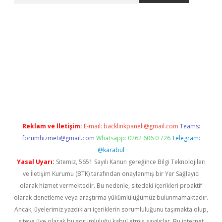
iş
Reklam ve İletişim:
E-mail:
backlinkpaneli@gmail.com
Teams:
forumhizmeti@gmail.com
Whatsapp: 0262 606 0 726
Telegram:
@karabul
Yasal Uyarı:
Sitemiz, 5651 Sayılı Kanun gereğince Bilgi Teknolojileri
ve İletişim Kurumu (BTK) tarafından onaylanmış bir Yer Sağlayıcı
olarak hizmet vermektedir. Bu nedenle, sitedeki içerikleri proaktif
olarak denetleme veya araştırma yükümlülüğümüz bulunmamaktadır.
Ancak, üyelerimiz yazdıkları içeriklerin sorumluluğunu taşımakta olup,
siteye üye olarak bu sorumluluğu kabul etmiş sayılırlar. Bu internet