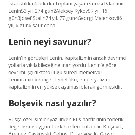
İstatistikler#LiderlerToplam yaşam süresi1Vladimir
Lenin53 yıl, 274 gün2Aleksey Rykov57 yıl, 16
gün3Josef Stalin74 yıl, 77 gün4Georgi Malenkov86
yıl, 6 gün6 satır daha
Lenin neyi savunur?
Lenin’in görüşleri Lenin, kapitalizmin ancak devrimci
yollarla yıkılabileceğine inanıyordu. Lenin’e göre
devrimi işçi diktatörlüğü süreci izlemeliydi.
Leninizmin bir diğer temel fikri, emperyalizmi
kapitalizmin en yüksek aşaması olarak görmesidir.
Bolşevik nasıl yazılır?
Rusça özel isimler yazılırken Rus harflerinin fonetik
değerlerine uygun Türk harfleri kullanılır: Bolşevik,
Brejnev, Çaykovski, Çehov, Dostoyevski, Gogol,