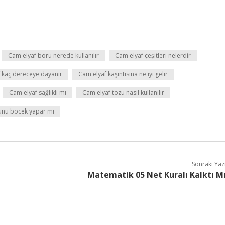
Cam elyaf boru nerede kullanılır
Cam elyaf çeşitleri nelerdir
 kaç dereceye dayanır
Cam elyaf kaşıntısına ne iyi gelir
Cam elyaf sağlıklı mı
Cam elyaf tozu nasıl kullanılır
ünü böcek yapar mı
Sonraki Yaz
Matematik 05 Net Kuralı Kalktı M