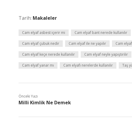
Tarih:
Makaleler
Cam elyaf asbest içerir mi
Cam elyaf bant nerede kullanılır
Cam elyaf çubuk nedir
Cam elyaf ile ne yapılır
Cam elyaf
Cam elyaf keçe nerede kullanılır
Cam elyaf neyle yapıştırılır
Cam elyaf yanar mı
Cam elyafı nerelerde kullanılır
Taş y
Önceki Yazı
Milli Kimlik Ne Demek