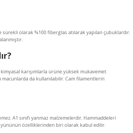
e sürekli olarak %100 fiberglas atılarak yapılan çubuklardır.
alanmıştır.
ır?
e kimyasal karışımlarla ürüne yüksek mukavemet
cı macunlarda da kullanılabilir. Cam filamentlerin
emez. A1 sınıfı yanmaz malzemelerdir. Hammaddeleri
ününün özelliklerinden biri olarak kabul edilir.