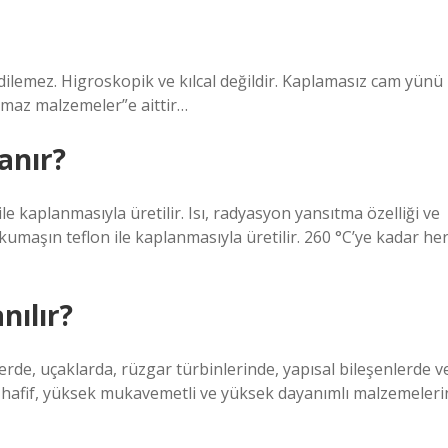
ilemez. Higroskopik ve kılcal değildir. Kaplamasız cam yünü
nmaz malzemeler”e aittir…
anır?
 kaplanmasıyla üretilir. Isı, radyasyon yansıtma özelliği ve
s kumaşın teflon ile kaplanmasıyla üretilir. 260 °C’ye kadar he
nılır?
erde, uçaklarda, rüzgar türbinlerinde, yapısal bileşenlerde v
an hafif, yüksek mukavemetli ve yüksek dayanımlı malzemeleri