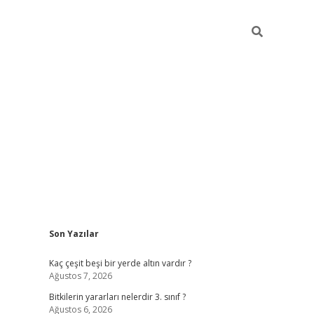
Sidebar
Son Yazılar
vdcasino giriş
Kaç çeşit beşi bir yerde altın vardır ?
Ağustos 7, 2026
Bitkilerin yararları nelerdir 3. sınıf ?
Ağustos 6, 2026