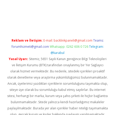
iş
Reklam ve İletişim:
E-mail:
backlinkpaneli@gmail.com
Teams:
forumhizmeti@gmail.com
Whatsapp: 0262 606 0 726
Telegram:
@karabul
Yasal Uyarı:
Sitemiz, 5651 Sayılı Kanun gereğince Bilgi Teknolojileri
ve İletişim Kurumu (BTK) tarafından onaylanmış bir Yer Sağlayıcı
olarak hizmet vermektedir. Bu nedenle, sitedeki içerikleri proaktif
olarak denetleme veya araştırma yükümlülüğümüz bulunmamaktadır.
Ancak, üyelerimiz yazdıkları içeriklerin sorumluluğunu taşımakta olup,
siteye üye olarak bu sorumluluğu kabul etmiş sayılırlar. Bu internet
sitesi, herhangi bir marka, kurum veya şahıs şirketi ile hiçbir bağlantısı
bulunmamaktadır. Sitede yalnızca kendi hazırladığımız makaleler
paylaşılmaktadır. Burada yer alan içerikler haber niteliği taşımamakta
olup, gerçek kurum ve kişiler hakkında paylaşım yapılmamaktadır.