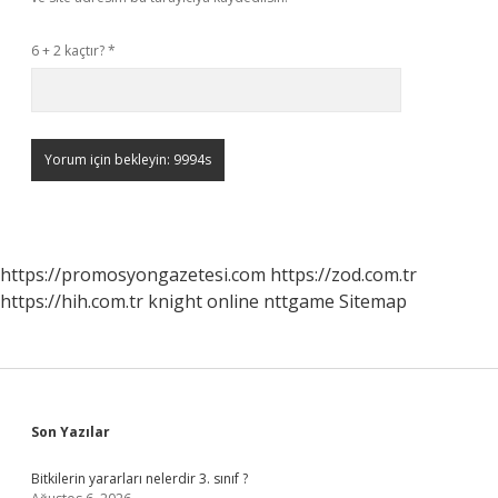
6 + 2 kaçtır?
*
https://promosyongazetesi.com
https://zod.com.tr
https://hih.com.tr
knight online
nttgame
Sitemap
Sidebar
Son Yazılar
Bitkilerin yararları nelerdir 3. sınıf ?