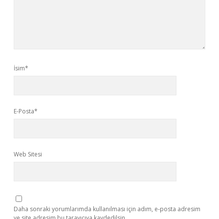
İsim*
E-Posta*
Web Sitesi
Daha sonraki yorumlarımda kullanılması için adım, e-posta adresim
ve site adresim bu tarayıcıya kaydedilsin.