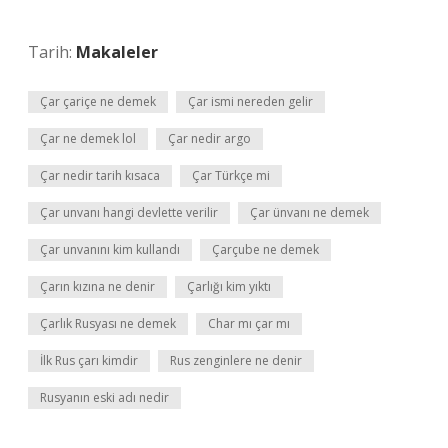
Tarih:
Makaleler
Çar çariçe ne demek
Çar ismi nereden gelir
Çar ne demek lol
Çar nedir argo
Çar nedir tarih kısaca
Çar Türkçe mi
Çar unvanı hangi devlette verilir
Çar ünvanı ne demek
Çar unvanını kim kullandı
Çarçube ne demek
Çarın kızına ne denir
Çarlığı kim yıktı
Çarlık Rusyası ne demek
Char mı çar mı
İlk Rus çarı kimdir
Rus zenginlere ne denir
Rusyanın eski adı nedir