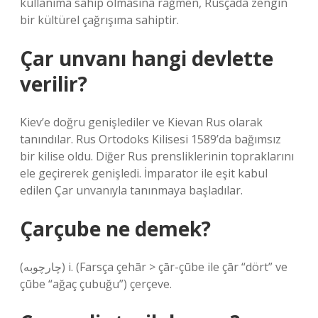
kullanıma sahip olmasına rağmen, Rusçada zengin
bir kültürel çağrışıma sahiptir.
Çar unvanı hangi devlette
verilir?
Kiev’e doğru genişlediler ve Kievan Rus olarak
tanındılar. Rus Ortodoks Kilisesi 1589’da bağımsız
bir kilise oldu. Diğer Rus prensliklerinin topraklarını
ele geçirerek genişledi. İmparator ile eşit kabul
edilen Çar unvanıyla tanınmaya başladılar.
Çarçube ne demek?
(ﭼﺎﺭﭼﻮﺑﻪ) i. (Farsça çehār > çār-çūbe ile çār “dört” ve
çūbe “ağaç çubuğu”) çerçeve.