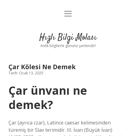
menüyü
Anasayfa
aç
Gizlilik Politikası
Hızlı Bilgi Molası
Yasal Uyarı
Anlık bilgilerle gününü şenlendir!
Hakkımızda
Çar Kölesi Ne Demek
Tarih: Ocak 13, 2025
Çar ünvanı ne
demek?
Çar (ayrıca czar), Latince caesar kelimesinden
türemiş bir Slav terimidir. III. İvan (Büyük İvan)