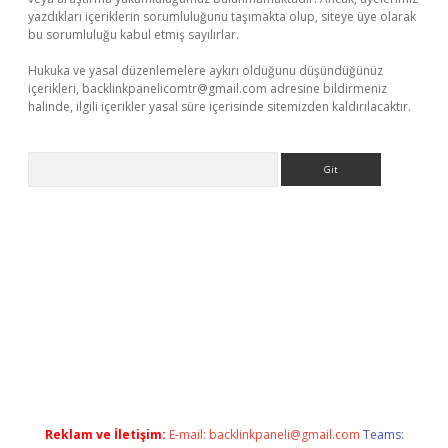
yazdıkları içeriklerin sorumluluğunu taşımakta olup, siteye üye olarak
bu sorumluluğu kabul etmiş sayılırlar.
Hukuka ve yasal düzenlemelere aykırı olduğunu düşündüğünüz
içerikleri,
backlinkpanelicomtr@gmail.com
adresine bildirmeniz
halinde, ilgili içerikler yasal süre içerisinde sitemizden kaldırılacaktır.
Arama
ş
Reklam ve İletişim:
E-mail:
backlinkpaneli@gmail.com
Teams: