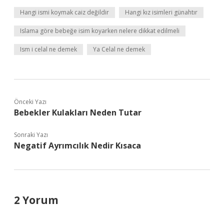
Hangi ismi koymak caiz değildir
Hangi kız isimleri günahtır
Islama göre bebeğe isim koyarken nelere dikkat edilmeli
Ism i celal ne demek
Ya Celal ne demek
Önceki Yazı
Bebekler Kulakları Neden Tutar
Sonraki Yazı
Negatif Ayrımcılık Nedir Kısaca
2 Yorum