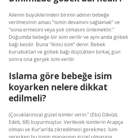
Ailenin büyüklerinden birinin adının bebeğe
verilmesinin amacı “ismin devamını sağlamak” ve
“sona ermesini veya yok olmasını önlemektir.”
Doğumda bebeğe bir isim verilir ve aynı anda göbek
bağı kesilir. Buna “ikinci isim” denir. Bebek
kuruduktan ve göbek bağı düştükten birkaç gün
sonra ona gerçek ismi verilir.
Islama göre bebeğe isim
koyarken nelere dikkat
edilmeli?
(Çocuklarınıza) güzel isimler verin.” (Ebû Dâvûd,
Edeb, 68) buyurmuştur. Verilecek isimlerin Arapça
olması ve Kur’an’da zikredilmesi gerekmez. İsim
seçerken bu ismin manasının güzel olmasına,