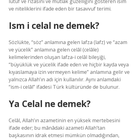
lütuf ve rızasını ve mutlak güzelliğini gösteren isim
ve niteliklerini ifade eden bir tasavvuf terimi.
Ism i celal ne demek?
Sözlükte, “söz” anlamına gelen lafza (lafz) ve “azam
ve yücelik” anlamına gelen celâl (celâle)
kelimelerinden oluşan lafza-i celâl bileşiği,
“büyüklük ve yücelik ifade eden ve hiçbir kayda veya
kıyaslamaya izin vermeyen kelime” anlamına gelir ve
yalnızca Allah’ın adı için kullanılır. Aynı anlamdaki
“ism-i celâl” ifadesi Türk kültüründe de bulunur.
Ya Celal ne demek?
Celâl, Allah’ın azametinin en yüksek mertebesini
ifade eder; bu mânâdaki azameti Allah’tan
başkasının idrak etmesi mümkün olmadığından,