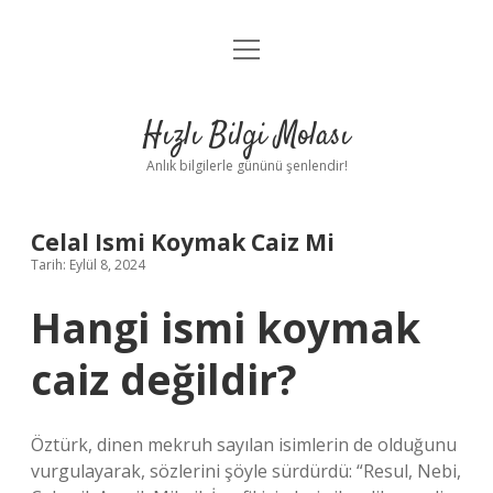
menüyü
Anasayfa
aç
Gizlilik Politikası
Hızlı Bilgi Molası
Yasal Uyarı
Anlık bilgilerle gününü şenlendir!
Hakkımızda
Celal Ismi Koymak Caiz Mi
Tarih: Eylül 8, 2024
Hangi ismi koymak
caiz değildir?
Öztürk, dinen mekruh sayılan isimlerin de olduğunu
vurgulayarak, sözlerini şöyle sürdürdü: “Resul, Nebi,