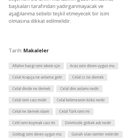
başkaları tarafından yadırganmayacak ve
aşağılanma sebebi teşkil etmeyecek bir isim
olmasına dikkat edilmelidir.
Tarih:
Makaleler
Allahın hangi ismi sıkıntı için
Aras ismi dinen uygun mu
Celal Arapça ne anlama gelir
Celal cc ne demek
Celal dinde ne demek
Celal dini anlamı nedir
Celal ismi caiz midir
Celal kelimesinin kökü nedir
Celal ne demek islam
Celal Türk ismi mi
Celil ismi koymak caiz mi
Dinimizde göbek adı nedir
Göktuğ ismi dinen uygun mu
Günah olan isimler nelerdir