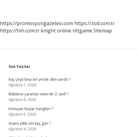
https://promosyongazetesi.com
https://zod.com.tr
https://hih.com.tr
knight online
nttgame
Sitemap
Sidebar
Son Yazılar
Kaç çeşit beşi bir yerde altın vardır ?
Ağustos 7, 2026
Bitkilerin yararları nelerdir 3. sınıf ?
Ağustos 6, 2026
Konuşan kuşlar hangileri ?
Ağustos 5, 2026
Avans yıllık izin kaç gün ?
Ağustos 4, 2026