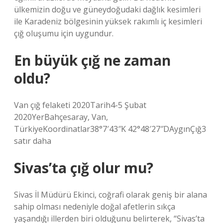
ülkemizin doğu ve güneydoğudaki dağlık kesimleri
ile Karadeniz bölgesinin yüksek rakımlı iç kesimleri
çığ oluşumu için uygundur.
En büyük çığ ne zaman
oldu?
Van çığ felaketi 2020Tarih4-5 Şubat
2020YerBahçesaray, Van,
TürkiyeKoordinatlar38°7′43″K 42°48′27″DAygınÇığ3
satır daha
Sivas’ta çığ olur mu?
Sivas İl Müdürü Ekinci, coğrafi olarak geniş bir alana
sahip olması nedeniyle doğal afetlerin sıkça
yaşandığı illerden biri olduğunu belirterek, “Sivas’ta