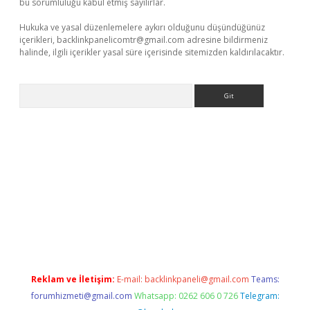
bu sorumluluğu kabul etmiş sayılırlar.
Hukuka ve yasal düzenlemelere aykırı olduğunu düşündüğünüz
içerikleri,
backlinkpanelicomtr@gmail.com
adresine bildirmeniz
halinde, ilgili içerikler yasal süre içerisinde sitemizden kaldırılacaktır.
Arama
iş
Reklam ve İletişim:
E-mail:
backlinkpaneli@gmail.com
Teams:
forumhizmeti@gmail.com
Whatsapp: 0262 606 0 726
Telegram: