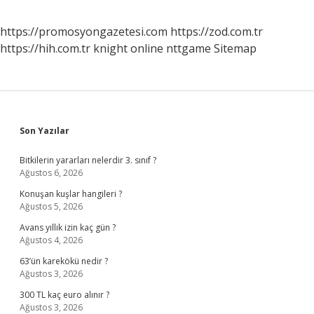
https://promosyongazetesi.com
https://zod.com.tr
https://hih.com.tr
knight online
nttgame
Sitemap
Sidebar
Son Yazılar
Bitkilerin yararları nelerdir 3. sınıf ?
Ağustos 6, 2026
Konuşan kuşlar hangileri ?
Ağustos 5, 2026
Avans yıllık izin kaç gün ?
Ağustos 4, 2026
63’ün karekökü nedir ?
Ağustos 3, 2026
300 TL kaç euro alınır ?
Ağustos 3, 2026