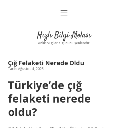
menüyü
Anasayfa
aç
Gizlilik Politikası
Hızlı Bilgi Molası
Yasal Uyarı
Anlık bilgilerle gününü şenlendir!
Hakkımızda
Çığ Felaketi Nerede Oldu
Tarih: Ağustos 4, 2025
Türkiye’de çığ
felaketi nerede
oldu?