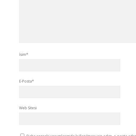
İsim*
E-Posta*
Web Sitesi