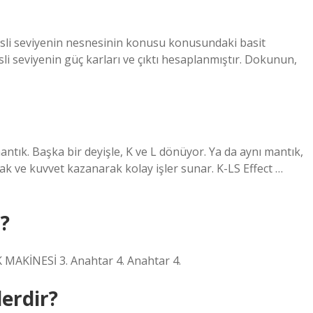
sli seviyenin nesnesinin konusu konusundaki basit
sli seviyenin güç karları ve çıktı hesaplanmıştır. Dokunun,
mantık. Başka bir deyişle, K ve L dönüyor. Ya da aynı mantık,
arak ve kuvvet kazanarak kolay işler sunar. K-LS Effect …
?
AKİNESİ 3. Anahtar 4. Anahtar 4.
lerdir?