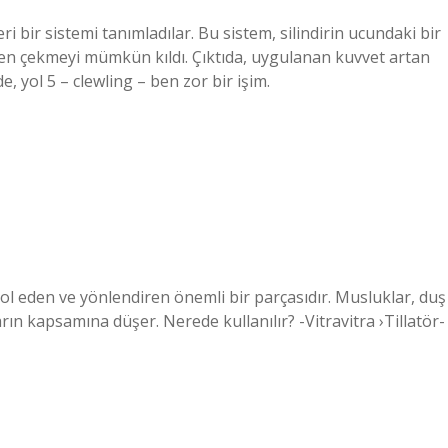
i bir sistemi tanımladılar. Bu sistem, silindirin ucundaki bir
n çekmeyi mümkün kıldı. Çıktıda, uygulanan kuvvet artan
e, yol 5 – clewling – ben zor bir işim.
rol eden ve yönlendiren önemli bir parçasıdır. Musluklar, duş
ların kapsamına düşer. Nerede kullanılır? -Vitravitra ›Tillatör-