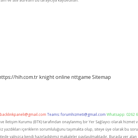
im ve site adresim bu tarayıcıya kaydedilsin.
https://hih.com.tr
knight online
nttgame
Sitemap
backlinkpaneli@gmail.com
Teams:
forumhizmeti@gmail.com
Whatsapp: 0262 6
i ve İletişim Kurumu (BTK) tarafından onaylanmış bir Yer Sağlayıcı olarak hizmet 
zdıkları içeriklerin sorumluluğunu taşımakta olup, siteye üye olarak bu sorumlu
itede yalnızca kendi hazırladığımız makaleler paylaşılmaktadır. Burada yer alan 