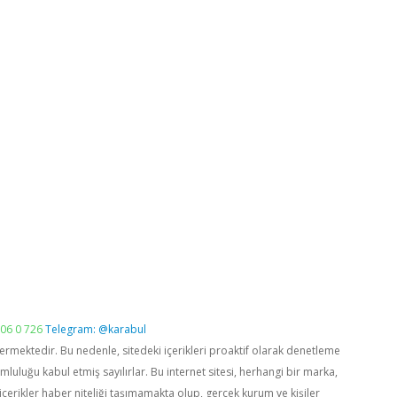
06 0 726
Telegram: @karabul
vermektedir. Bu nedenle, sitedeki içerikleri proaktif olarak denetleme
luğu kabul etmiş sayılırlar. Bu internet sitesi, herhangi bir marka,
içerikler haber niteliği taşımamakta olup, gerçek kurum ve kişiler