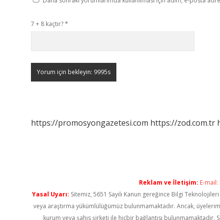
Daha sonraki yorumlarımda kullanılması için adım, e-posta adres
7 + 8 kaçtır?
*
https://promosyongazetesi.com
https://zod.com.tr
Reklam ve İletişim:
E-mail:
Yasal Uyarı:
Sitemiz, 5651 Sayılı Kanun gereğince Bilgi Teknolojiler
veya araştırma yükümlülüğümüz bulunmamaktadır. Ancak, üyelerimiz ya
kurum veya şahıs şirketi ile hiçbir bağlantısı bulunmamaktadır. S