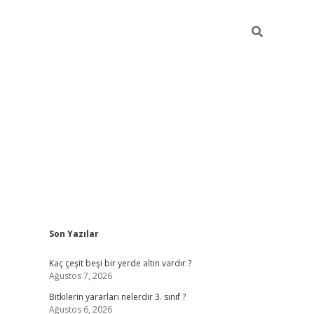
Sidebar
Son Yazılar
vdcasino g
Kaç çeşit beşi bir yerde altın vardır ?
Ağustos 7, 2026
Bitkilerin yararları nelerdir 3. sınıf ?
Ağustos 6, 2026