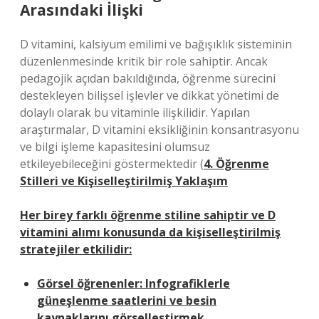
Arasındaki İlişki
D vitamini, kalsiyum emilimi ve bağışıklık sisteminin
düzenlenmesinde kritik bir role sahiptir. Ancak
pedagojik açıdan bakıldığında, öğrenme sürecini
destekleyen bilişsel işlevler ve dikkat yönetimi de
dolaylı olarak bu vitaminle ilişkilidir. Yapılan
araştırmalar, D vitamini eksikliğinin konsantrasyonu
ve bilgi işleme kapasitesini olumsuz
etkileyebileceğini göstermektedir (
4. Öğrenme
Stilleri ve Kişiselleştirilmiş Yaklaşım
Her birey farklı öğrenme stiline sahiptir ve D
vitamini alımı konusunda da kişiselleştirilmiş
stratejiler etkilidir:
Görsel öğrenenler:
Infografiklerle
güneşlenme saatlerini ve besin
kaynaklarını görselleştirmek.