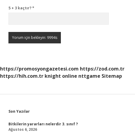
5 + 3 kaçtır?
*
https://promosyongazetesi.com
https://zod.com.tr
https://hih.com.tr
knight online
nttgame
Sitemap
Sidebar
Son Yazılar
Bitkilerin yararları nelerdir 3. sınıf ?
Ağustos 6, 2026