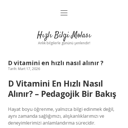
menüyü
Anasayfa
aç
Gizlilik Politikası
Hızlı Bilgi Molası
Yasal Uyarı
Anlık bilgilerle gününü şenlendir!
Hakkımızda
D vitamini en hızlı nasıl alınır ?
Tarih: Mart 17, 2026
D Vitamini En Hızlı Nasıl
Alınır? – Pedagojik Bir Bakış
Hayat boyu öğrenme, yalnızca bilgi edinmek değil,
aynı zamanda sağlığımızı, alışkanlıklarımızı ve
deneyimlerimizi anlamlandırma sürecidir.