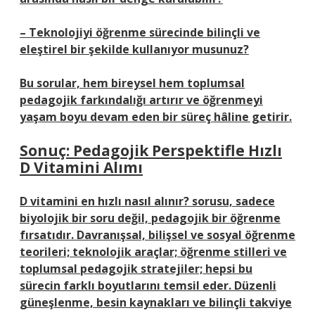
– Teknolojiyi öğrenme sürecinde bilinçli ve
eleştirel bir şekilde kullanıyor musunuz?
Bu sorular, hem bireysel hem toplumsal
pedagojik farkındalığı artırır ve öğrenmeyi
yaşam boyu devam eden bir süreç hâline getirir.
Sonuç: Pedagojik Perspektifle Hızlı
D Vitamini Alımı
D vitamini en hızlı nasıl alınır?
sorusu, sadece
biyolojik bir soru değil, pedagojik bir öğrenme
fırsatıdır. Davranışsal, bilişsel ve sosyal öğrenme
teorileri; teknolojik araçlar; öğrenme stilleri ve
toplumsal pedagojik stratejiler; hepsi bu
sürecin farklı boyutlarını temsil eder. Düzenli
güneşlenme, besin kaynakları ve bilinçli takviye