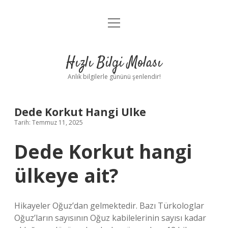
menüyü
Anasayfa
aç
Gizlilik Politikası
Hızlı Bilgi Molası
Yasal Uyarı
Anlık bilgilerle gününü şenlendir!
Hakkımızda
Dede Korkut Hangi Ulke
Tarih: Temmuz 11, 2025
Dede Korkut hangi
ülkeye ait?
Hikayeler Oğuz’dan gelmektedir. Bazı Türkologlar
Oğuz’ların sayısının Oğuz kabilelerinin sayısı kadar