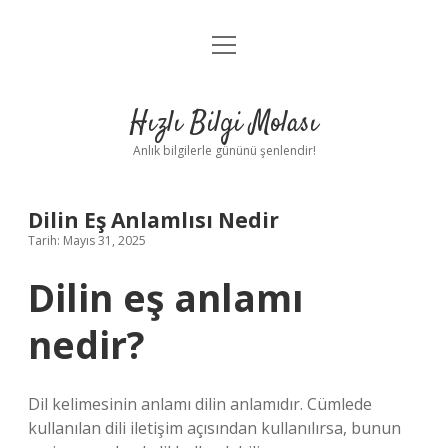
menüyü
Anasayfa
aç
Gizlilik Politikası
Hızlı Bilgi Molası
Yasal Uyarı
Anlık bilgilerle gününü şenlendir!
Hakkımızda
Dilin Eş Anlamlısı Nedir
Tarih: Mayıs 31, 2025
Dilin eş anlamı
nedir?
Dil kelimesinin anlamı dilin anlamıdır. Cümlede
kullanılan dili iletişim açısından kullanılırsa, bunun