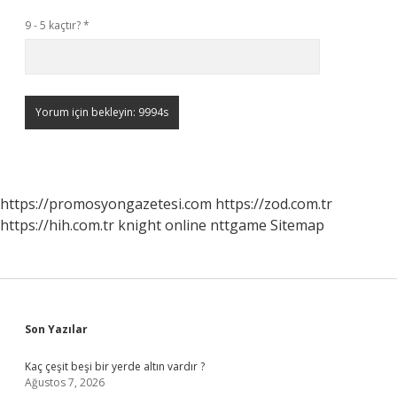
9 - 5 kaçtır?
*
https://promosyongazetesi.com
https://zod.com.tr
https://hih.com.tr
knight online
nttgame
Sitemap
Sidebar
Son Yazılar
Kaç çeşit beşi bir yerde altın vardır ?
Ağustos 7, 2026