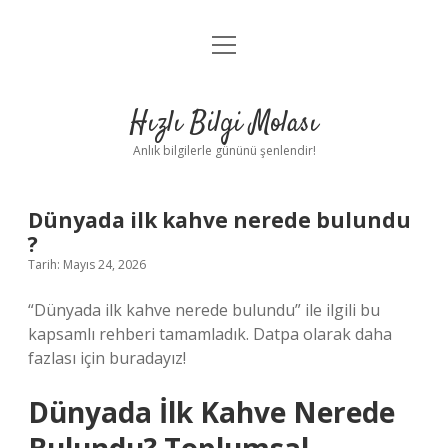
menüyü
Anasayfa
aç
Gizlilik Politikası
Hızlı Bilgi Molası
Yasal Uyarı
Anlık bilgilerle gününü şenlendir!
Hakkımızda
Dünyada ilk kahve nerede bulundu
?
Tarih: Mayıs 24, 2026
“Dünyada ilk kahve nerede bulundu” ile ilgili bu
kapsamlı rehberi tamamladık. Datpa olarak daha
fazlası için buradayız!
Dünyada İlk Kahve Nerede