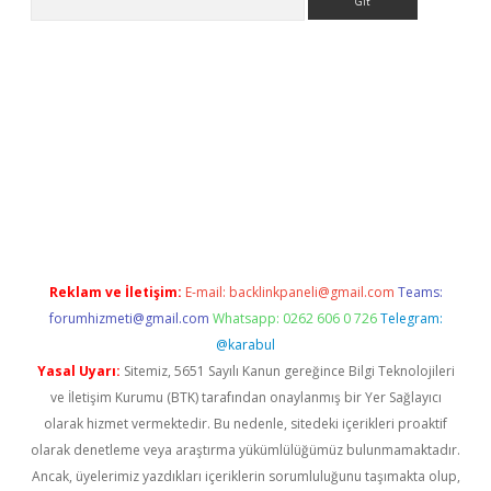
iş
Reklam ve İletişim:
E-mail:
backlinkpaneli@gmail.com
Teams:
forumhizmeti@gmail.com
Whatsapp: 0262 606 0 726
Telegram:
@karabul
Yasal Uyarı:
Sitemiz, 5651 Sayılı Kanun gereğince Bilgi Teknolojileri
ve İletişim Kurumu (BTK) tarafından onaylanmış bir Yer Sağlayıcı
olarak hizmet vermektedir. Bu nedenle, sitedeki içerikleri proaktif
olarak denetleme veya araştırma yükümlülüğümüz bulunmamaktadır.
Ancak, üyelerimiz yazdıkları içeriklerin sorumluluğunu taşımakta olup,