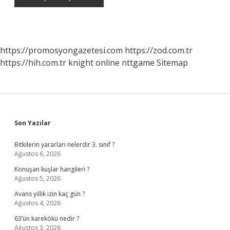
https://promosyongazetesi.com
https://zod.com.tr
https://hih.com.tr
knight online
nttgame
Sitemap
Sidebar
Son Yazılar
Bitkilerin yararları nelerdir 3. sınıf ?
Ağustos 6, 2026
Konuşan kuşlar hangileri ?
Ağustos 5, 2026
Avans yıllık izin kaç gün ?
Ağustos 4, 2026
63’ün karekökü nedir ?
Ağustos 3, 2026