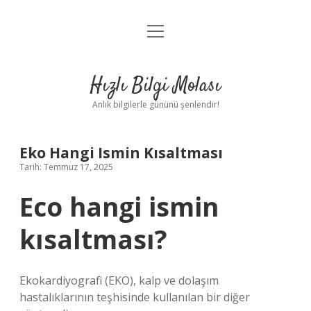
menüyü
Anasayfa
aç
Gizlilik Politikası
Hızlı Bilgi Molası
Yasal Uyarı
Anlık bilgilerle gününü şenlendir!
Hakkımızda
Eko Hangi Ismin Kısaltması
Tarih: Temmuz 17, 2025
Eco hangi ismin
kısaltması?
Ekokardiyografi (EKO), kalp ve dolaşım
hastalıklarının teşhisinde kullanılan bir diğer