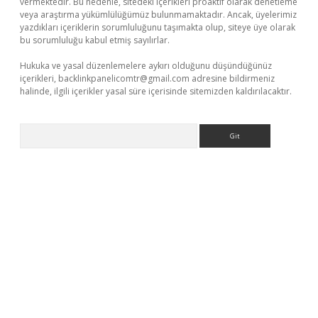
vermektedir. Bu nedenle, sitedeki içerikleri proaktif olarak denetleme
veya araştırma yükümlülüğümüz bulunmamaktadır. Ancak, üyelerimiz
yazdıkları içeriklerin sorumluluğunu taşımakta olup, siteye üye olarak
bu sorumluluğu kabul etmiş sayılırlar.
Hukuka ve yasal düzenlemelere aykırı olduğunu düşündüğünüz
içerikleri,
backlinkpanelicomtr@gmail.com
adresine bildirmeniz
halinde, ilgili içerikler yasal süre içerisinde sitemizden kaldırılacaktır.
Arama
iş