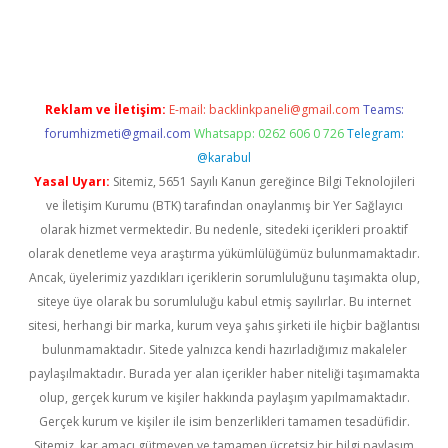
vdcasino giriş
Reklam ve İletişim:
E-mail:
backlinkpaneli@gmail.com
Teams:
forumhizmeti@gmail.com
Whatsapp: 0262 606 0 726
Telegram:
@karabul
Yasal Uyarı:
Sitemiz, 5651 Sayılı Kanun gereğince Bilgi Teknolojileri
ve İletişim Kurumu (BTK) tarafından onaylanmış bir Yer Sağlayıcı
olarak hizmet vermektedir. Bu nedenle, sitedeki içerikleri proaktif
olarak denetleme veya araştırma yükümlülüğümüz bulunmamaktadır.
Ancak, üyelerimiz yazdıkları içeriklerin sorumluluğunu taşımakta olup,
siteye üye olarak bu sorumluluğu kabul etmiş sayılırlar. Bu internet
sitesi, herhangi bir marka, kurum veya şahıs şirketi ile hiçbir bağlantısı
bulunmamaktadır. Sitede yalnızca kendi hazırladığımız makaleler
paylaşılmaktadır. Burada yer alan içerikler haber niteliği taşımamakta
olup, gerçek kurum ve kişiler hakkında paylaşım yapılmamaktadır.
Gerçek kurum ve kişiler ile isim benzerlikleri tamamen tesadüfidir.
Sitemiz, kar amacı gütmeyen ve tamamen ücretsiz bir bilgi paylaşım