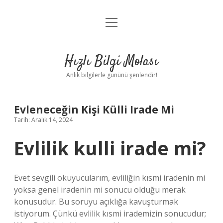
menüyü
Anasayfa
aç
Gizlilik Politikası
Hızlı Bilgi Molası
Yasal Uyarı
Anlık bilgilerle gününü şenlendir!
Hakkımızda
Evleneceğin Kişi Külli Irade Mi
Tarih: Aralık 14, 2024
Evlilik kulli irade mi?
Evet sevgili okuyucularım, evliliğin kısmi iradenin mi
yoksa genel iradenin mi sonucu olduğu merak
konusudur. Bu soruyu açıklığa kavuşturmak
istiyorum. Çünkü evlilik kısmi irademizin sonucudur;