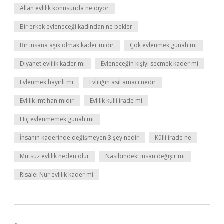
Allah evlilik konusunda ne diyor
Bir erkek evleneceği kadından ne bekler
Bir insana aşık olmak kader midir
Çok evlenmek günah mı
Diyanet evlilik kader mi
Evleneceğin kişiyi seçmek kader mi
Evlenmek hayırlı mı
Evliliğin asıl amacı nedir
Evlilik imtihan mıdır
Evlilik kulli irade mi
Hiç evlenmemek günah mı
İnsanın kaderinde değişmeyen 3 şey nedir
Külli irade ne
Mutsuz evlilik neden olur
Nasibindeki insan değişir mi
Risalei Nur evlilik kader mi