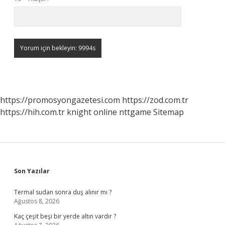
https://promosyongazetesi.com
https://zod.com.tr
https://hih.com.tr
knight online
nttgame
Sitemap
Sidebar
Son Yazılar
Termal sudan sonra duş alınır mı ?
Ağustos 8, 2026
Kaç çeşit beşi bir yerde altın vardır ?