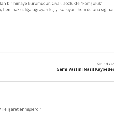
 olan bir himaye kurumudur. Civâr, sözlükte “komşuluk”
i, hem haksızlığa uğrayan kişiyi koruyan, hem de ona sığına
Sonraki Yaz
Gemi Vasfını Nasıl Kaybede
*
ile işaretlenmişlerdir