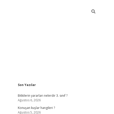
Sidebar
Son Yazılar
vdcasino giriş
Bitkilerin yararları nelerdir 3. sınıf ?
Ağustos 6, 2026
Konuşan kuşlar hangileri ?
Ağustos 5, 2026