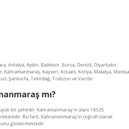
a, Antalya, Aydın, Balıkesir, Bursa, Denizli, Diyarbakır,
mir, Kahramanmaraş, Kayseri, Kocaeli, Konya, Malatya, Manisa
n, Şanlıurfa, Tekirdağ, Trabzon ve Van’dır.
amanmaraş mı?
ük bir şehirdir. Kahramanmaraş’ın alanı 14.525
trekaredir. Bu fark, Kahramanmaraş’ın coğrafi olarak
ğunu göstermektedir.