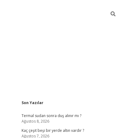
Sidebar
Son Yazılar
vdcasino giri
Termal sudan sonra duş alınır mı ?
Ağustos 8, 2026
Kaç çeşit beşi bir yerde altın vardır ?
Ağustos 7, 2026