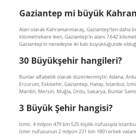
Gaziantep mi büyük Kahr
Alan olarak Kahramanmaraş, Gaziantep’ten daha büy
kilometrekare iken, Gaziantep’in alanı 7.642 kilome
Gaziantep’in neredeyse iki katı büyüklüğünde oldu
30 Büyükşehir hangileri?
Bunlar alfabetik olarak düzenlenmiştir; Adana, Ankar
Erzurum, Eskisehir, Gaziantep, Hatay, İstanbul, İz
Mardin, Mersin, Muğla, Ordu, Sakarya, Bunlar Samsu
3 Büyük Şehir hangisi?
İzmir, 4 milyon 479 bin 525 kişilik nüfusuyla İstan
İzmir nüfusunun 2 milyon 221 bin 180’i erkek vatand