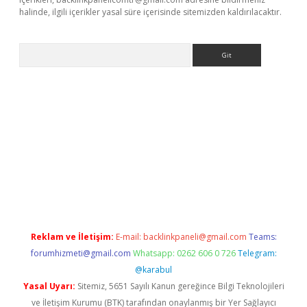
halinde, ilgili içerikler yasal süre içerisinde sitemizden kaldırılacaktır.
Arama
iş
Reklam ve İletişim:
E-mail:
backlinkpaneli@gmail.com
Teams:
forumhizmeti@gmail.com
Whatsapp: 0262 606 0 726
Telegram:
@karabul
Yasal Uyarı:
Sitemiz, 5651 Sayılı Kanun gereğince Bilgi Teknolojileri
ve İletişim Kurumu (BTK) tarafından onaylanmış bir Yer Sağlayıcı