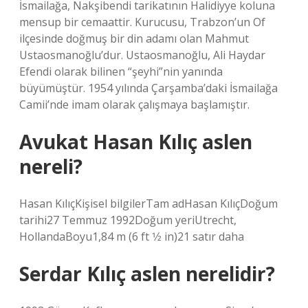
İsmailağa, Nakşibendi tarikatının Halidiyye koluna
mensup bir cemaattir. Kurucusu, Trabzon’un Of
ilçesinde doğmuş bir din adamı olan Mahmut
Ustaosmanoğlu’dur. Ustaosmanoğlu, Ali Haydar
Efendi olarak bilinen “şeyhi”nin yanında
büyümüştür. 1954 yılında Çarşamba’daki İsmailağa
Camii’nde imam olarak çalışmaya başlamıştır.
Avukat Hasan Kılıç aslen
nereli?
Hasan KılıçKişisel bilgilerTam adHasan KılıçDoğum
tarihi27 Temmuz 1992Doğum yeriUtrecht,
HollandaBoyu1,84 m (6 ft 1⁄2 in)21 satır daha
Serdar Kılıç aslen nerelidir?