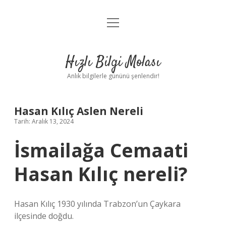
menüyü
Anasayfa
aç
Gizlilik Politikası
Hızlı Bilgi Molası
Yasal Uyarı
Anlık bilgilerle gününü şenlendir!
Hakkımızda
Hasan Kılıç Aslen Nereli
Tarih: Aralık 13, 2024
İsmailağa Cemaati
Hasan Kılıç nereli?
Hasan Kılıç 1930 yılında Trabzon’un Çaykara
ilçesinde doğdu.