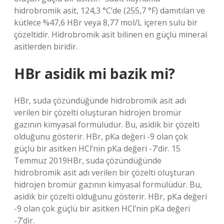
hidrobromik asit, 124,3 °C’de (255,7 °F) damıtılan ve
kütlece %47,6 HBr veya 8,77 mol/L içeren sulu bir
çözeltidir. Hidrobromik asit bilinen en güçlü mineral
asitlerden biridir.
HBr asidik mi bazik mi?
HBr, suda çözündüğünde hidrobromik asit adı
verilen bir çözelti oluşturan hidrojen bromür
gazının kimyasal formülüdür. Bu, asidik bir çözelti
olduğunu gösterir. HBr, pKa değeri -9 olan çok
güçlü bir asitken HCl’nin pKa değeri -7’dir. 15
Temmuz 2019HBr, suda çözündüğünde
hidrobromik asit adı verilen bir çözelti oluşturan
hidrojen bromür gazının kimyasal formülüdür. Bu,
asidik bir çözelti olduğunu gösterir. HBr, pKa değeri
-9 olan çok güçlü bir asitken HCl’nin pKa değeri
-7’dir.