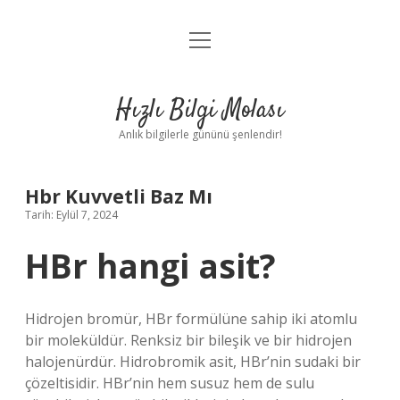
menüyü
Anasayfa
aç
Gizlilik Politikası
Hızlı Bilgi Molası
Yasal Uyarı
Anlık bilgilerle gününü şenlendir!
Hakkımızda
Hbr Kuvvetli Baz Mı
Tarih: Eylül 7, 2024
HBr hangi asit?
Hidrojen bromür, HBr formülüne sahip iki atomlu
bir moleküldür. Renksiz bir bileşik ve bir hidrojen
halojenürdür. Hidrobromik asit, HBr’nin sudaki bir
çözeltisidir. HBr’nin hem susuz hem de sulu