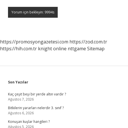
https://promosyongazetesi.com
https://zod.com.tr
https://hih.com.tr
knight online
nttgame
Sitemap
Sidebar
Son Yazılar
Kaç çeşit beşi bir yerde altın vardır ?
Ağustos 7, 2026
Bitkilerin yararları nelerdir 3. sınıf ?
Ağustos 6, 2026
Konuşan kuşlar hangileri ?
Ağustos 5, 2026