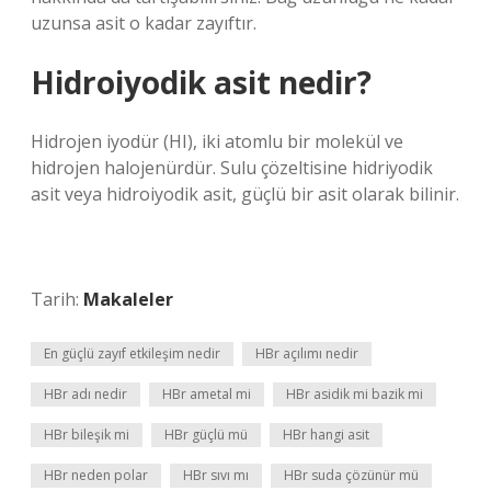
uzunsa asit o kadar zayıftır.
Hidroiyodik asit nedir?
Hidrojen iyodür (HI), iki atomlu bir molekül ve
hidrojen halojenürdür. Sulu çözeltisine hidriyodik
asit veya hidroiyodik asit, güçlü bir asit olarak bilinir.
Tarih:
Makaleler
En güçlü zayıf etkileşim nedir
HBr açılımı nedir
HBr adı nedir
HBr ametal mi
HBr asidik mi bazik mi
HBr bileşik mi
HBr güçlü mü
HBr hangi asit
HBr neden polar
HBr sıvı mı
HBr suda çözünür mü