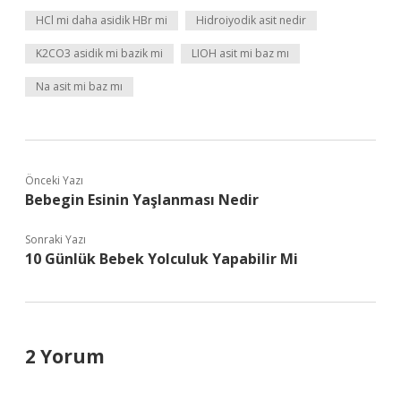
HCl mi daha asidik HBr mi
Hidroiyodik asit nedir
K2CO3 asidik mi bazik mi
LIOH asit mi baz mı
Na asit mi baz mı
Önceki Yazı
Bebegin Esinin Yaşlanması Nedir
Sonraki Yazı
10 Günlük Bebek Yolculuk Yapabilir Mi
2 Yorum