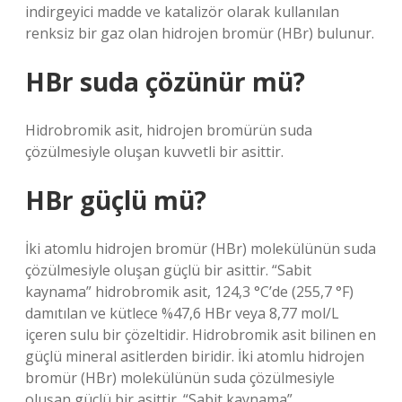
indirgeyici madde ve katalizör olarak kullanılan
renksiz bir gaz olan hidrojen bromür (HBr) bulunur.
HBr suda çözünür mü?
Hidrobromik asit, hidrojen bromürün suda
çözülmesiyle oluşan kuvvetli bir asittir.
HBr güçlü mü?
İki atomlu hidrojen bromür (HBr) molekülünün suda
çözülmesiyle oluşan güçlü bir asittir. “Sabit
kaynama” hidrobromik asit, 124,3 °C’de (255,7 °F)
damıtılan ve kütlece %47,6 HBr veya 8,77 mol/L
içeren sulu bir çözeltidir. Hidrobromik asit bilinen en
güçlü mineral asitlerden biridir. İki atomlu hidrojen
bromür (HBr) molekülünün suda çözülmesiyle
oluşan güçlü bir asittir. “Sabit kaynama”